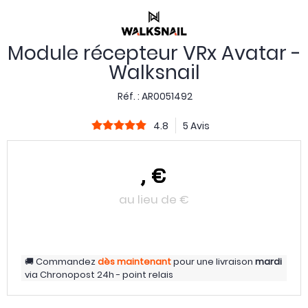
Module récepteur VRx Avatar -
Walksnail
Réf. :
AR0051492
4.8
5 Avis
,
€
au lieu de
€
Commandez
dès maintenant
pour une livraison
mardi
via
Chronopost 24h - point relais