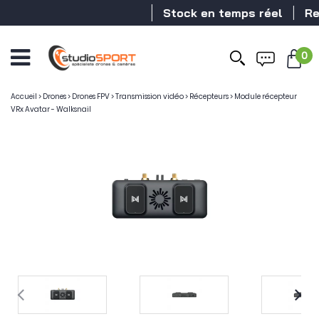
Stock en temps réel
Reve
0
Accueil
>
Drones
>
Drones FPV
>
Transmission vidéo
>
Récepteurs
>
Module récepteur
VRx Avatar - Walksnail