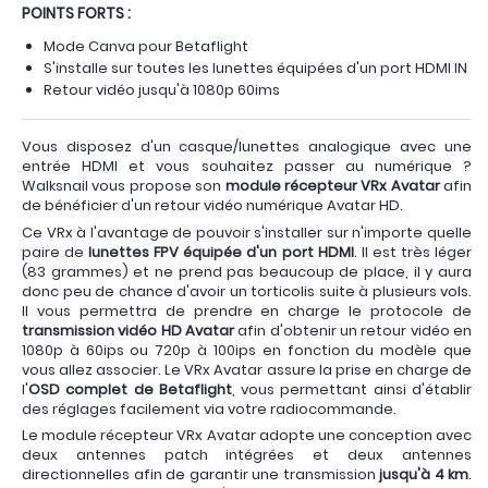
POINTS FORTS :
Mode Canva pour Betaflight
S'installe sur toutes les lunettes équipées d'un port HDMI IN
Retour vidéo jusqu'à 1080p 60ims
Vous disposez d'un casque/lunettes analogique avec une
entrée HDMI et vous souhaitez passer au numérique ?
Walksnail vous propose son
module récepteur VRx Avatar
afin
de bénéficier d'un retour vidéo numérique Avatar HD.
Ce VRx à l'avantage de pouvoir s'installer sur n'importe quelle
paire de
lunettes FPV équipée d'un port HDMI
. Il est très léger
(83 grammes) et ne prend pas beaucoup de place, il y aura
donc peu de chance d'avoir un torticolis suite à plusieurs vols.
Il vous permettra de prendre en charge le protocole de
transmission vidéo HD Avatar
afin d'obtenir un retour vidéo en
1080p à 60ips ou 720p à 100ips en fonction du modèle que
vous allez associer. Le VRx Avatar assure la prise en charge de
l'
OSD complet de Betaflight
, vous permettant ainsi d'établir
des réglages facilement via votre radiocommande.
Le module récepteur VRx Avatar adopte une conception avec
deux antennes patch intégrées et deux antennes
directionnelles afin de garantir une transmission
jusqu'à 4 km
.