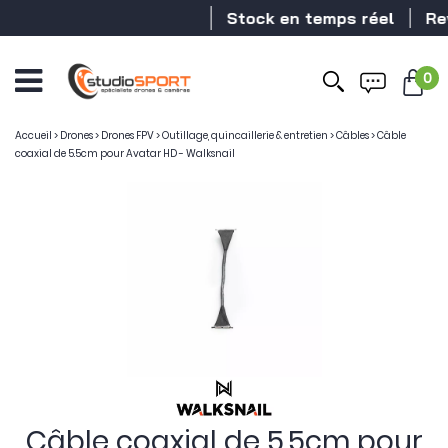
Stock en temps réel
Reve
0
Accueil
>
Drones
>
Drones FPV
>
Outillage, quincaillerie & entretien
>
Câbles
>
Câble
coaxial de 5.5cm pour Avatar HD - Walksnail
Câble coaxial de 5.5cm pour