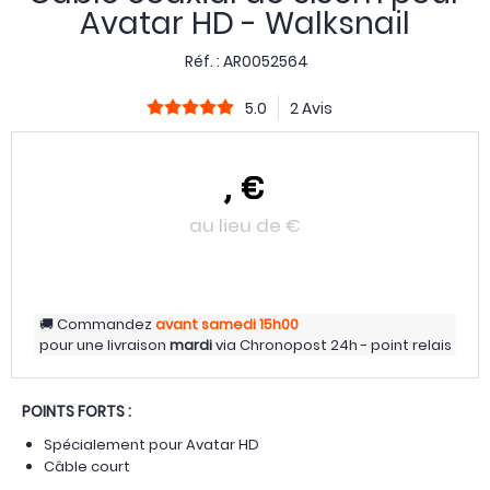
Avatar HD - Walksnail
Réf. :
AR0052564
5.0
2 Avis
,
€
au lieu de
€
Commandez
avant samedi
15h00
pour une livraison
mardi
via
Chronopost 24h - point relais
POINTS FORTS :
Spécialement pour Avatar HD
Câble court