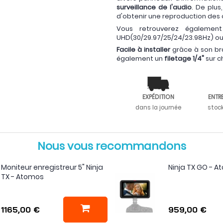
surveillance de l'audio
. De plus,
d'obtenir une reproduction des 
Vous retrouverez égaleme
UHD(30/29.97/25/24/23.98Hz) ou
Facile à installer
grâce à son bra
également un
filetage 1/4"
sur c
EXPÉDITION
ENTR
dans la journée
stoc
Nous vous recommandons
Moniteur enregistreur 5" Ninja
Ninja TX GO - 
TX - Atomos
1165,00 €
959,00 €