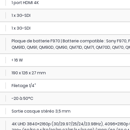
1 port HDMI 4K
1 x 3G-SDI
1 x 3G-SDI
Plaque de batterie F970 | Batterie compatible : Sony F970, F9
QM91D, QM91, QM90D, QM90, QM71D, QM71, QM70D, QM70, QM5
< 16 W
190 x 126 x 27 mm
Filetage 1/4"
-20 à 50°C
Sortie casque stéréo 3,5 mm
4K UHD 3840×2160p (30/29.97/25/24/23.98Hz), 4096×2160p (