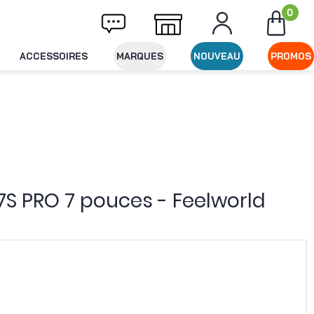
0
iement en x3 / x4 / x10 via ALMA
Service c
ACCESSOIRES
MARQUES
NOUVEAU
PROMOS
7S PRO 7 pouces - Feelworld