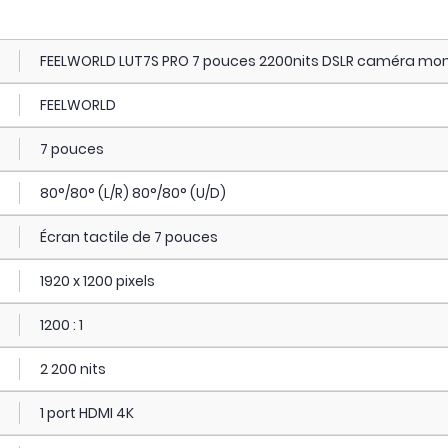
FEELWORLD LUT7S PRO 7 pouces 2200nits DSLR caméra monit
FEELWORLD
7 pouces
80°/80° (L/R) 80°/80° (U/D)
Écran tactile de 7 pouces
1920 x 1200 pixels
1200 : 1
2 200 nits
1 port HDMI 4K