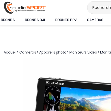
1 en France
Livraison offerte dès 49€ d'a
DRONES
DRONES DJI
DRONES FPV
CAMÉRAS
Accueil
>
Caméras
>
Appareils photo
>
Moniteurs vidéo
>
Monite