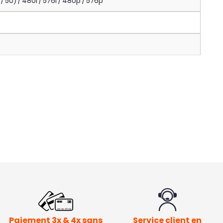
 50) / 480i / 576i / 480p / 576p
Paiement 3x & 4x sans
Service client en