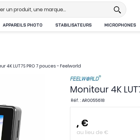
chat
Expédition le jour même
Pa
APPAREILS PHOTO
STABILISATEURS
MICROPHONES
ur 4K LUT7S PRO 7 pouces - Feelworld
Moniteur 4K LUT
Réf. :
AR0055618
,
€
au lieu de
€