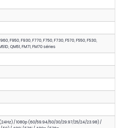
60, F950, F930, F770, F750, F730, F570, F550, F530,
1D, QM51, FM71, FM70 séries
24Hz) / 1080p (60/59.94/50/30/29.97/25/24/23.98) /