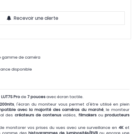
Recevoir une alerte
ge gamme de caméra
lance disponible
r
LUT7S Pro
de
7 pouces
avec écran tactile.
200nits
, l'écran du moniteur vous permet d'être utilisé en plein
patible avec la majorité des caméras du marché
, le moniteur
éal des
créateurs de contenus
vidéos,
filmakers
ou
producteurs
de monitorer vos prises du vues avec une surveillance en
4K
et
ons comme des
histogrammes de luminosités/RVB
ou encore une