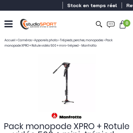
Stock en temps réel
Reven
0
Accueil
>
Caméras
>
Appareils photo
>
Trépieds, perches, monopodes
>
Pack
monopode XPRO + Rotule vidéo 500 + mini-trépied - Manfrotto
Pack monopode XPRO + Rotule