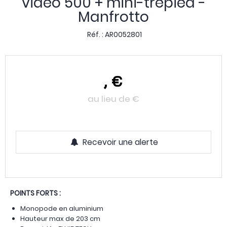
vidéo 500 + mini-trépied -
Manfrotto
Réf. :
AR0052801
,
€
au lieu de
€
Recevoir une alerte
POINTS FORTS :
Monopode en aluminium
Hauteur max de 203 cm