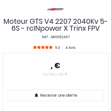
Moteur GTS V4 2207 2040Kv 5-
6S - rcINpower X Trinx FPV
Réf. :
AR0052457
5.0
4 Avis
,
€
au lieu de
€
Recevoir une alerte