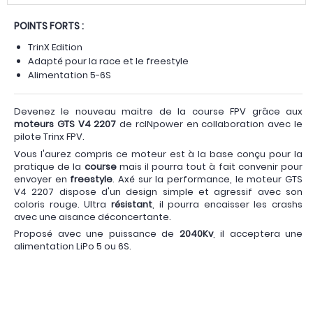
POINTS FORTS :
TrinX Edition
Adapté pour la race et le freestyle
Alimentation 5-6S
Devenez le nouveau maitre de la course FPV grâce aux
moteurs GTS V4 2207
de rcINpower en collaboration avec le
pilote Trinx FPV.
Vous l'aurez compris ce moteur est à la base conçu pour la
pratique de la
course
mais il pourra tout à fait convenir pour
envoyer en
freestyle
. Axé sur la performance, le moteur GTS
V4 2207 dispose d'un design simple et agressif avec son
coloris rouge. Ultra
résistant
, il pourra encaisser les crashs
avec une aisance déconcertante.
Proposé avec une puissance de
2040Kv
, il acceptera une
alimentation LiPo 5 ou 6S.