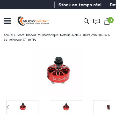
Stock en temps réel
Reven
0
Accueil
>
Drones
>
Drones FPV
>
Électronique
>
Moteurs
>
Moteur GTS V4 2207 2040Kv 5-
6S - rcINpower X Trinx FPV