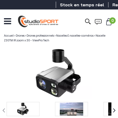
Stock en temps réel
Reven
0
Ouvrir
le
menu
Accueil
>
Drones
>
Drones professionnels
>
Nacelles & nacelles-caméras
>
Nacelle
Z30TM IR zoom x 30 - ViewPro Tech