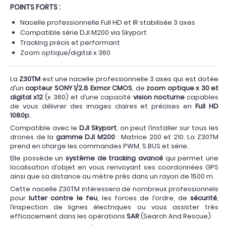
POINTS FORTS :
Nacelle professionnelle Full HD et IR stabilisée 3 axes
Compatible série DJI M200 via Skyport
Tracking précis et performant
Zoom optique/digital x 360
La
Z30TM
est une nacelle professionnelle 3 axes qui est dotée
d’un
capteur SONY 1/2.8 Exmor CMOS
, de
zoom optique x 30 et
digital x12
(x 360) et d’une capacité
vision nocturne
capables
de vous délivrer des images claires et précises en
Full HD
1080p
.
Compatible avec le
DJI Skyport
, on peut l’installer sur tous les
drones de la
gamme DJI M200
: Matrice 200 et 210. La Z30TM
prend en charge les commandes PWM, S.BUS et série.
Elle possède un
système de tracking avancé
qui permet une
localisation d’objet en vous renvoyant ses coordonnées GPS
ainsi que sa distance au mètre près dans un rayon de 1500 m.
Cette nacelle Z30TM intéressera de nombreux professionnels
pour
lutter contre le feu
, les forces de l’ordre, de
sécurité
,
l’inspection de lignes électriques ou vous assister très
efficacement dans les opérations
SAR
(Search And Rescue).