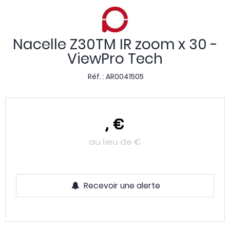
Nacelle Z30TM IR zoom x 30 -
ViewPro Tech
Réf. :
AR0041505
,
€
au lieu de
€
Recevoir une alerte