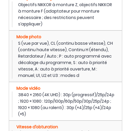
Objectifs NIKKOR à monture Z, objectifs NIKKOR
à monture F (adaptateur pour monture
nécessaire ; des restrictions peuvent
s’appliquer)
Mode photo
S (vue par vue), CL (continu basse vitesse), CH
(continu haute vitesse), Continu H (étendu),
Retardateur / Auto ; P : auto programmé avec
décalage du programme, S : auto à priorité
vitesse, A : auto à priorité ouverture, M :
manuel, U1, U2 et U3 : modes d
Mode vidéo
3840 × 2160 (4K UHD) : 30p (progressif)/25p/24p
; 1920 × 1080 : 120p/100p/60p/50p/30p/25p/24p ;
1920 × 1080 (au ralenti) : 30p (×4)/25p (×4)/24p
(×5)
Vitesse d’obturation