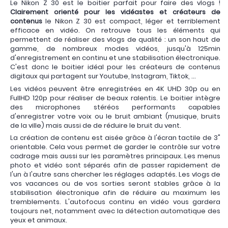
Le Nikon Z 30 est le boitier parfait pour faire des vlogs !
Clairement orienté pour les vidéastes et créateurs de
contenus
le Nikon Z 30 est compact, léger et terriblement
efficace en vidéo. On retrouve tous les éléments qui
permettent de réaliser des vlogs de qualité : un son haut de
gamme, de nombreux modes vidéos, jusqu'à 125min
d'enregistrement en continu et une stabilisation électronique.
C'est donc le boitier idéal pour les créateurs de contenus
digitaux qui partagent sur Youtube, Instagram, Tiktok, ...
Les vidéos peuvent être enregistrées en 4K UHD 30p ou en
FullHD 120p pour réaliser de beaux ralentis. Le boitier intègre
des microphones stéréos performants capables
d'enregistrer votre voix ou le bruit ambiant (musique, bruits
de la ville) mais aussi de de réduire le bruit du vent.
La création de contenu est aisée grâce à l'écran tactile de 3"
orientable. Cela vous permet de garder le contrôle sur votre
cadrage mais aussi sur les paramètres principaux. Les menus
photo et vidéo sont séparés afin de passer rapidement de
l'un à l'autre sans chercher les réglages adaptés. Les vlogs de
vos vacances ou de vos sorties seront stables grâce à la
stabilisation électronique afin de réduire au maximum les
tremblements. L'autofocus continu en vidéo vous gardera
toujours net, notamment avec la détection automatique des
yeux et animaux.