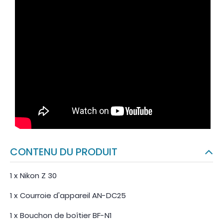
CONTENU DU PRODUIT
1 x Nikon Z 30
1 x Courroie d'appareil AN-DC25
1 x Bouchon de boîtier BF-N1