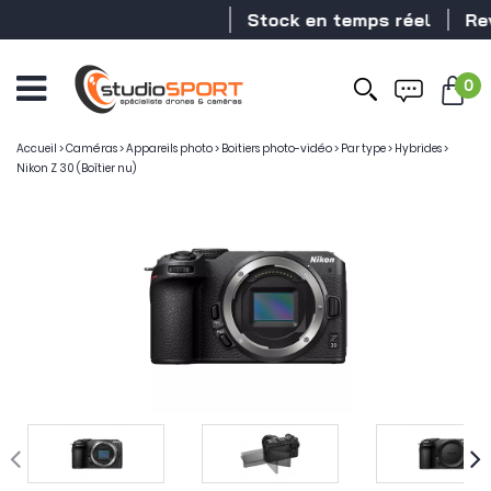
Stock en temps réel
Revend
0
Ouvrir
le
menu
Accueil
>
Caméras
>
Appareils photo
>
Boitiers photo-vidéo
>
Par type
>
Hybrides
>
Nikon Z 30 (Boîtier nu)