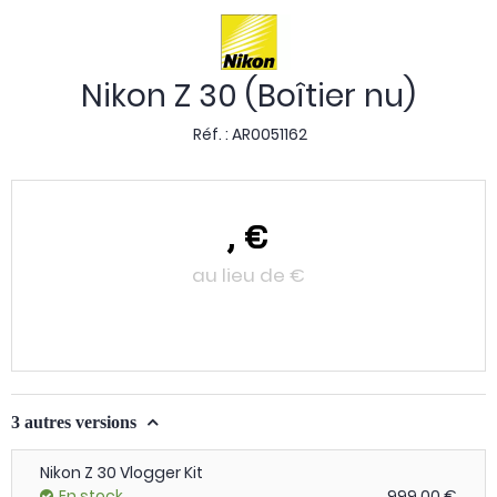
Nikon Z 30 (Boîtier nu)
Réf. :
AR0051162
,
€
au lieu de
€
3 autres versions
Nikon Z 30 Vlogger Kit
En stock
999,00 €