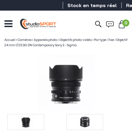
Stock en temps réel
Reve
0
Accueil
>
Caméras
>
Appareils photo
>
Objectifs photo-vidéo
>
Par type
>
Fixe
>
Objectif
24 mm f/3.5 DG DN Contemporary Sony E - Sigma