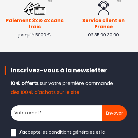
Paiement 3x & 4x sans
Service client en
frais
France
jusqu'à 5000 €
02 35 00 30 00
Inscrivez-vous à la newsletter
10 € offerts
sur votre première commande
dès 100 € d’achats sur le site
Votre adresse email
J'accepte les
conditions générales
et la