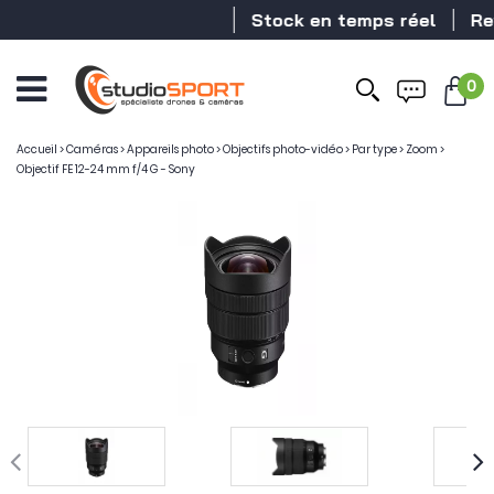
Stock en temps réel
Reve
0
Ouvrir
le
menu
Accueil
>
Caméras
>
Appareils photo
>
Objectifs photo-vidéo
>
Par type
>
Zoom
>
Objectif FE 12-24 mm f/4 G - Sony