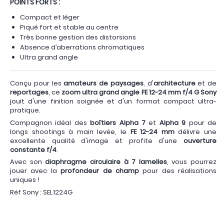
POINTS FORTS :
Compact et léger
Piqué fort et stable au centre
Très bonne gestion des distorsions
Absence d’aberrations chromatiques
Ultra grand angle
Conçu pour les
amateurs de paysages
, d'
architecture
et de
reportages
, ce
zoom ultra grand angle FE 12-24 mm f/4 G Sony
jouit d'une finition soignée et d'un format compact ultra-
pratique.
Compagnon idéal des
boîtiers Alpha 7
et
Alpha 9
pour de
longs shootings à main levée, le
FE 12-24 mm
délivre une
excellente qualité d'image et profite d'une
ouverture
constante f/4
.
Avec son
diaphragme circulaire à 7 lamelles
, vous pourrez
jouer avec la
profondeur de champ
pour des réalisations
uniques !
Réf Sony : SEL1224G