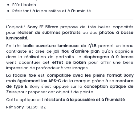
Effet bokeh
Résistant à la poussière et à l'humidité
L'objectif
Sony FE 55mm
propose de très belles capacités
pour
réaliser de sublimes portraits
ou des
photos à basse
luminosité
.
Sa très
belle ouverture lumineuse de f/1.8
permet un beau
contraste et crée ce
joli flou d'arrière plan
qu'on apprécie
dans la réalisation de portraits. Le
diaphragme à 9 lames
vient accentuer cet
effet de bokeh
pour offrir une belle
impression de profondeur à vos images.
La
focale fixe
est
compatible
avec les pleins format Sony
mais
également les APS-C
de la marque grâce à sa
monture
de type E
. Sony s'est appuyé sur la
conception optique de
Zeiss
pour proposer cet objectif de pointe.
Cette optique est
résistante à la poussière et à l'humidité
.
Réf Sony : SEL55F18Z