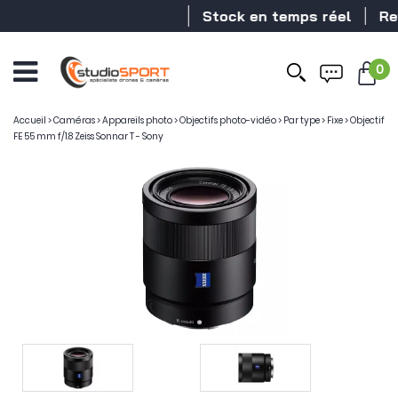
Stock en temps réel
Reven
0
Accueil
>
Caméras
>
Appareils photo
>
Objectifs photo-vidéo
>
Par type
>
Fixe
>
Objectif
FE 55 mm f/1.8 Zeiss Sonnar T - Sony