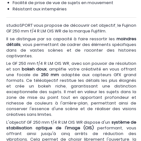
Facilité de prise de vue de sujets en mouvement
Résistant aux intempéries
studioSPORT vous propose de découvrir cet objectif, le Fujinon
GF 250 mm f/4 R LM OIS WR de la marque Fujifilm.
Il se distingue par sa capacité à faire ressortir les
moindres
détails
, vous permettant de cadrer des éléments spécifiques
dans de vastes scènes et de raconter des histoires
captivantes.
Le GF 250 mm f/4 R LM OIS WR, avec son pouvoir de résolution
et son
bokeh doux
, amplifie votre créativité en vous offrant
une focale de
250 mm
adaptée aux capteurs GFX grand
formats. Ce téléobjectif restitue les détails les plus éloignés
et crée un bokeh riche, garantissant une distinction
exceptionnelle des sujets. Il met en valeur les sujets dans la
zone de mise au point tout en apportant profondeur et
richesse de couleurs à l'arrière-plan, permettant ainsi de
conserver l'essence d'une scène et de réaliser des visions
créatives sans limites.
L'objectif GF 250 mm f/4 R LM OIS WR dispose d'un
système de
stabilisation optique de l'image (OIS)
performant, vous
offrant ainsi jusqu'à cinq arrêts de réduction des
vibrations. Cela permet de choisir librement l'ouverture, la