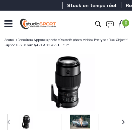
Stock en temps réel
Reve
0
Accueil
>
Caméras
>
Appareils photo
>
Objectifs photo-vidéo
>
Par type
>
Fixe
>
Objectif
Fujinon GF 250 mm f/4 R LM OIS WR - Fujifilm