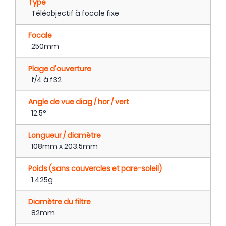
Type
Téléobjectif à focale fixe
Focale
250mm
Plage d'ouverture
f/4 à f32
Angle de vue diag / hor / vert
12.5°
Longueur / diamètre
108mm x 203.5mm
Poids (sans couvercles et pare-soleil)
1,425g
Diamètre du filtre
82mm