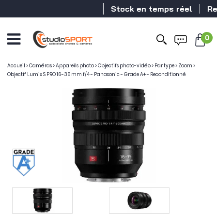
Stock en temps réel
Reve
0
Accueil
>
Caméras
>
Appareils photo
>
Objectifs photo-vidéo
>
Par type
>
Zoom
>
Objectif Lumix S PRO 16-35 mm f/4 - Panasonic - Grade A+ - Reconditionné