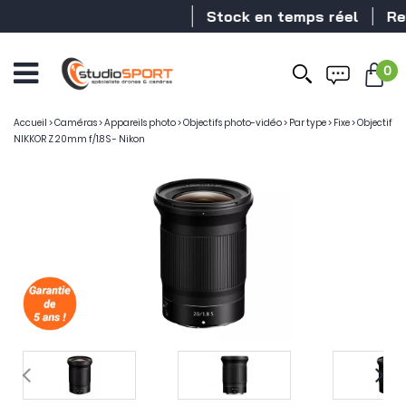
Stock en temps réel
Reven
0
Accueil
>
Caméras
>
Appareils photo
>
Objectifs photo-vidéo
>
Par type
>
Fixe
>
Objectif
NIKKOR Z 20mm f/1.8 S - Nikon