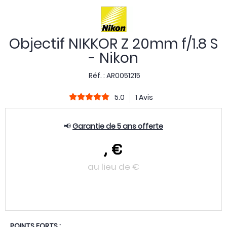
Objectif NIKKOR Z 20mm f/1.8 S
- Nikon
Réf. :
AR0051215
5.0
1 Avis
📢
Garantie de 5 ans offerte
,
€
au lieu de
€
POINTS FORTS :