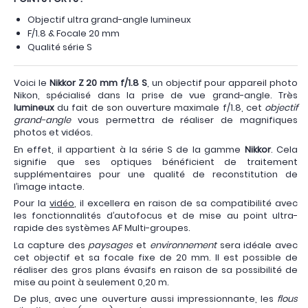
Objectif ultra grand-angle lumineux
F/1.8 & Focale 20 mm
Qualité série S
Voici le
Nikkor Z 20 mm f/1.8 S
, un objectif pour appareil photo
Nikon, spécialisé dans la prise de vue grand-angle. Très
lumineux
du fait de son ouverture maximale f/1.8, cet
objectif
grand-angle
vous permettra de réaliser de magnifiques
photos et vidéos.
En effet, il appartient à la série S de la gamme
Nikkor
. Cela
signifie que ses optiques bénéficient de traitement
supplémentaires pour une qualité de reconstitution de
l’image intacte.
Pour la
vidéo
, il excellera en raison de sa compatibilité avec
les fonctionnalités d’autofocus et de mise au point ultra-
rapide des systèmes AF Multi-groupes.
La capture des
paysages
et
environnement
sera idéale avec
cet objectif et sa focale fixe de 20 mm. Il est possible de
réaliser des gros plans évasifs en raison de sa possibilité de
mise au point à seulement 0,20 m.
De plus, avec une ouverture aussi impressionnante, les
flous