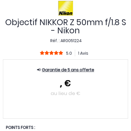
Objectif NIKKOR Z 50mm f/1.8 S
- Nikon
Réf. :
AR0051224
5.0
1 Avis
📢
Garantie de 5 ans offerte
,
€
au lieu de
€
POINTS FORTS :