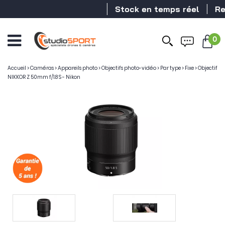
Stock en temps réel
Reve
0
Accueil
>
Caméras
>
Appareils photo
>
Objectifs photo-vidéo
>
Par type
>
Fixe
>
Objectif
NIKKOR Z 50mm f/1.8 S - Nikon