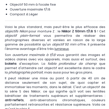
Objectif 50 mm à focale fixe
Ouverture maximale f/1.8
Compact & Léger
Voici le plus standard, mais peut-être le plus efficace des
objectifs Nikon
pour monture Z : le
Nikkor Z 50mm f/1.8 S
! Cet
objectif plein-format
vous permettra de réaliser des
photographies diverses et variées en raison de la large
gamme de possibilité qu'un
objectif 50 mm
offre. Il présente
l'énorme avantage d'être très
lumineux
.
Son
ouverture maximale à f/1.8
vous garantit des images et
vidéos claires avec vos appareils, mais aussi et surtout, des
bokehs
d'exception. La
faible profondeur de champ
que
permet d'atteindre cet objectif est excellente dans le cadre
la
photographie portrait
, mais aussi pour les gros plans.
Il peut réaliser une mise au point à partir de 40 cm de
distance seulement de son sujet, de quoi capter et
immortaliser les moments, dans le détail. C'est un objectif de
la série S des Nikkor, ce qui signifie qu'il voit ses lentilles
bénéficier de traitements supérieurs et supplémentaires :
anti-reflets
, anti-aberrations chromatiques, couleurs
parfaitement retranscrites et résistance supérieure. Voila ce
qu'est la série S.