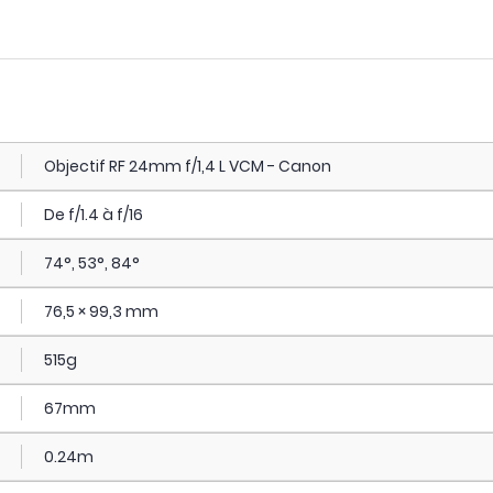
Objectif RF 24mm f/1,4 L VCM - Canon
De f/1.4 à f/16
74°, 53°, 84°
76,5 × 99,3 mm
515g
67mm
0.24m