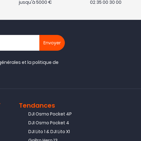
jusqu'à 5000 €
02 35 00 30 00
générales
et la
politique de
T
Tendances
DJI Osmo Pocket 4P
DJI Osmo Pocket 4
DJI Lito 1 & DJI Lito X1
GoPro Hero 13