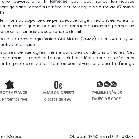
ut une ouverture à
11 lamelles
pour des zones lumineuses
tre gélatine monté à l'arrière, et une bague de filtre de
67 mm
à
té.
ein format apporte une perspective large, mettant en valeur la
uleurs, tandis que la bague de diaphragme distincte permet un
al pour les cinéastes soucieux du détail.
e et la technologie
Voice Coil Motor
(VCM2), le RF 24mm f/1.4L
active et précise.
es prises de vue agiles, même dans des conditions difficiles. Cet
 performant. Il représente une solution idéale pour les créateurs
 entre photos et vidéos, tout en conservant une qualité d'image
PAIEMENT 3/4/10X
EPÔT EN FRANCE
LIVRAISON OFFERTE
De 150 à 5 000€
k en temps réel
à partir de 49€
0 mm Macro
Objectif RF 50 mm f/1.2 L USM -