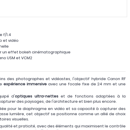
 f/1.4
o et vidéo
nelle
our un effet bokeh cinématographique
Nano USM et VCM2
ns des photographes et vidéastes, l'objectif hybride Canon RF
ne
expérience immersive
avec une focale fixe de 24 mm et une
uipé d'
optiques ultra-nettes
et de fonctions adaptées à la
 capturer des paysages, de l'architecture et bien plus encore.
iée pour le diaphragme en vidéo et sa capacité à capturer des
e lumière, cet objectif se positionne comme un allié de choix
oires visuelles.
 qualité et praticité, avec des éléments qui maximisent le contrôle