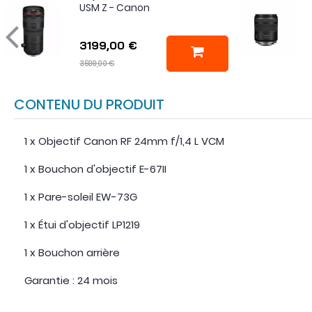
USM Z - Canon
3199,00 €
3599,00 €
CONTENU DU PRODUIT
1 x Objectif Canon RF 24mm f/1,4 L VCM
1 x Bouchon d'objectif E-67II
1 x Pare-soleil EW-73G
1 x Étui d'objectif LP1219
1 x Bouchon arrière
Garantie : 24 mois