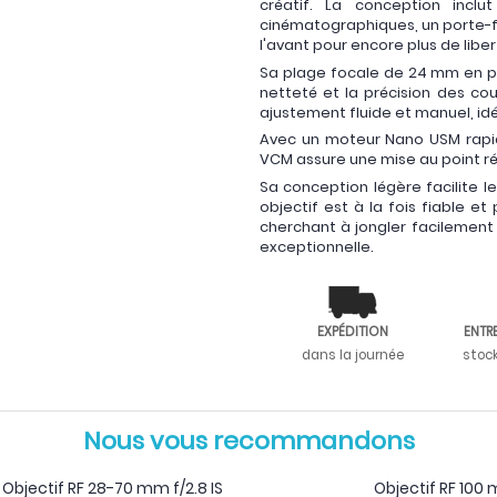
créatif. La conception incl
cinématographiques, un porte-fil
l'avant pour encore plus de liber
Sa plage focale de 24 mm en pl
netteté et la précision des co
ajustement fluide et manuel, idé
Avec un moteur Nano USM rapid
VCM assure une mise au point ré
Sa conception légère facilite l
objectif est à la fois fiable et
cherchant à jongler facilement
exceptionnelle.
EXPÉDITION
ENTR
dans la journée
stoc
Nous vous recommandons
Objectif RF 28-70 mm f/2.8 IS
Objectif RF 10