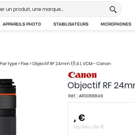
l
Revendeur DJI N°1 en France
L
APPAREILS PHOTO
STABILISATEURS
MICROPHONES
Par type
>
Fixe
>
Objectif RF 24mm f/1,4 L VCM - Canon
Objectif RF 24m
Réf. :
AR0058849
,
€
au lieu de
€