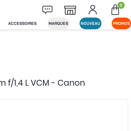
0
ivraison offerte dès 49€ d'achat
Expéditio
ACCESSOIRES
MARQUES
NOUVEAU
PROMOS
m f/1,4 L VCM - Canon