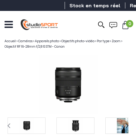
Stock en temps réel
Reve
0
Accueil
>
Caméras
>
Appareils photo
>
Objectifs photo-vidéo
>
Par type
>
Zoom
>
Objectif RF 16-28mm f/2,8 IS STM - Canon