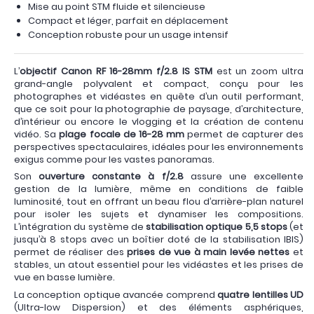
Mise au point STM fluide et silencieuse
Compact et léger, parfait en déplacement
Conception robuste pour un usage intensif
L’
objectif Canon RF 16-28mm f/2.8 IS STM
est un zoom ultra
grand-angle polyvalent et compact, conçu pour les
photographes et vidéastes en quête d’un outil performant,
que ce soit pour la photographie de paysage, d’architecture,
d’intérieur ou encore le vlogging et la création de contenu
vidéo. Sa
plage focale de 16-28 mm
permet de capturer des
perspectives spectaculaires, idéales pour les environnements
exigus comme pour les vastes panoramas.
Son
ouverture constante à f/2.8
assure une excellente
gestion de la lumière, même en conditions de faible
luminosité, tout en offrant un beau flou d’arrière-plan naturel
pour isoler les sujets et dynamiser les compositions.
L’intégration du système de
stabilisation optique 5,5 stops
(et
jusqu’à 8 stops avec un boîtier doté de la stabilisation IBIS)
permet de réaliser des
prises de vue à main levée nettes
et
stables, un atout essentiel pour les vidéastes et les prises de
vue en basse lumière.
La conception optique avancée comprend
quatre lentilles UD
(Ultra-low Dispersion) et des éléments asphériques,