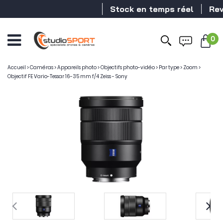
Stock en temps réel
Reven
0
Accueil
>
Caméras
>
Appareils photo
>
Objectifs photo-vidéo
>
Par type
>
Zoom
>
Objectif FE Vario-Tessar 16-35 mm f/4 Zeiss - Sony