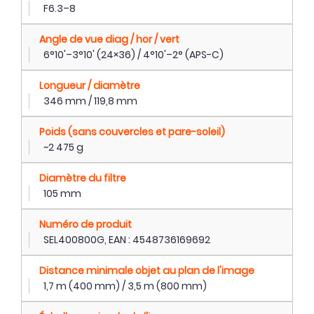
F6.3–8
Angle de vue diag / hor / vert
6°10'–3°10' (24×36) / 4°10'–2° (APS-C)
Longueur / diamètre
346 mm / 119,8 mm
Poids (sans couvercles et pare-soleil)
~2 475 g
Diamètre du filtre
105 mm
Numéro de produit
SEL400800G, EAN : 4548736169692
Distance minimale objet au plan de l'image
1,7 m (400 mm) / 3,5 m (800 mm)