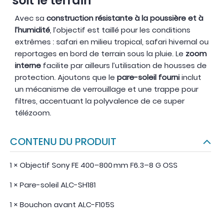
soit le terrain
Avec sa
construction résistante à la poussière et à
l’humidité
, l’objectif est taillé pour les conditions
extrêmes : safari en milieu tropical, safari hivernal ou
reportages en bord de terrain sous la pluie. Le
zoom
interne
facilite par ailleurs l’utilisation de housses de
protection. Ajoutons que le
pare-soleil fourni
inclut
un mécanisme de verrouillage et une trappe pour
filtres, accentuant la polyvalence de ce super
télézoom.
CONTENU DU PRODUIT
1 × Objectif Sony FE 400–800 mm F6.3–8 G OSS
1 × Pare-soleil ALC-SH181
1 × Bouchon avant ALC-F105S