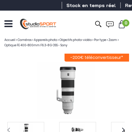
Stock en temps réel
Revend
0
Accueil
>
Caméras
>
Appareils photo
>
Objectifs photo-vidéo
>
Par type
>
Zoom
>
Optique FE 400-800mm F6.3-8 G OSS - Sony
-200€ téléconvertisseur*