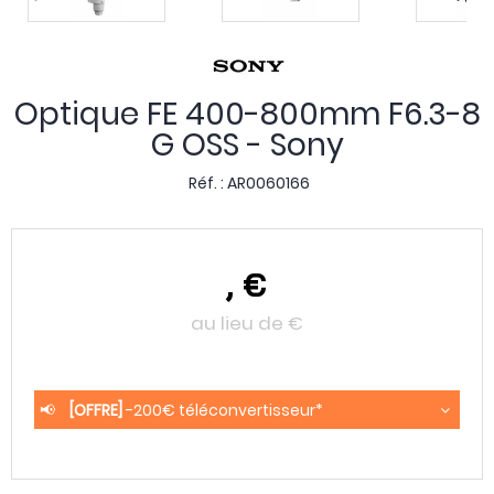
Optique FE 400-800mm F6.3-8
G OSS - Sony
Réf. :
AR0060166
,
€
au lieu de
€
📢
[OFFRE]
-200€ téléconvertisseur*