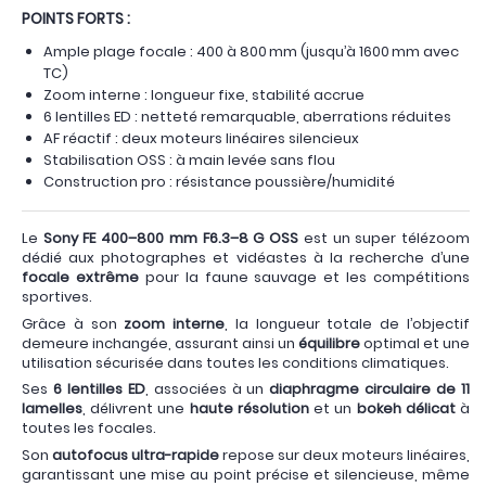
POINTS FORTS :
Ample plage focale : 400 à 800 mm (jusqu’à 1600 mm avec
TC)
Zoom interne : longueur fixe, stabilité accrue
6 lentilles ED : netteté remarquable, aberrations réduites
AF réactif : deux moteurs linéaires silencieux
Stabilisation OSS : à main levée sans flou
Construction pro : résistance poussière/humidité
Le
Sony FE 400–800 mm F6.3–8 G OSS
est un super télézoom
dédié aux photographes et vidéastes à la recherche d’une
focale extrême
pour la faune sauvage et les compétitions
sportives.
Grâce à son
zoom interne
, la longueur totale de l’objectif
demeure inchangée, assurant ainsi un
équilibre
optimal et une
utilisation sécurisée dans toutes les conditions climatiques.
Ses
6 lentilles ED
, associées à un
diaphragme circulaire de 11
lamelles
, délivrent une
haute résolution
et un
bokeh délicat
à
toutes les focales.
Son
autofocus ultra-rapide
repose sur deux moteurs linéaires,
garantissant une mise au point précise et silencieuse, même