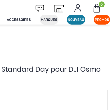
0
ivraison offerte dès 49€ d'achat
Expéditio
ACCESSOIRES
MARQUES
NOUVEAU
PROMOS
es Standard Day pour DJI Osmo