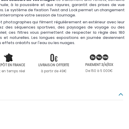
uile, à la poussière et aux rayures, garantit des prises de vue
ons. Le système de fixation Twist and Lock permet un changement
ns interrompre votre session de tournage.
et photographes qui filment régulièrement en extérieur avec leur
ez des séquences sportives, des paysages de voyage ou des
eil, ces filtres vous permettent de respecter la règle des 180
 et naturelles. Les longues expositions en journée deviennent
effets créatifs sur l'eau ou les nuages.
PAIEMENT 3/4/10X
EPÔT EN FRANCE
LIVRAISON OFFERTE
De 150 à 5 000€
k en temps réel
à partir de 49€