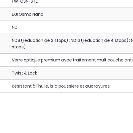
FW-OSN-STD
DJI Osmo Nano
ND
ND8 (réduction de 3 stops) ; ND16 (réduction de 4 stops) ;
stops)
Verre optique premium avec traitement multicouche anti-
Twist & Lock
Résistant à l'huile, à la poussière et aux rayures