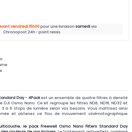
avant vendredi
15h00
pour une livraison
samedi
via
Chronopost 24h - point relais
no
urne
e
Standard Day - 4Pack
est un ensemble de quatre filtres à densité
e DJI Osmo Nano. Ce kit regroupe les filtres ND8, ND16, ND32 et
 3 à 6 stops de lumière selon vos besoins. Vous maîtrisez ainsi
journée et obtenez ce flou de mouvement cinématographique
lticouche, le pack Freewell Osmo Nano Filters Standard Day
té des couleurs de vos images.
Le traitement anti-reflets, combiné