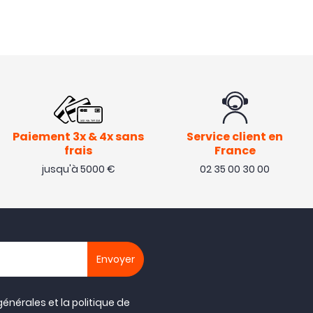
Paiement 3x & 4x sans
Service client en
frais
France
jusqu'à 5000 €
02 35 00 30 00
générales
et la
politique de