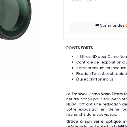
Commandez
POINTS FORTS
4 filtres ND pour Osmo Na
Contrôle de l'exposition di
Verre premium multicouch
Fixation Twist & Lock rapide
Étui et chiffon inclus
Le
Freewell Osmo Nano Filters 
neutre conçu pour équiper votr
ND64, offrant une réduction de
votre exposition en pleine 
recherché dans vos vidéos.
Grâce à son verre optique mu
préserve la netteté et la fidéli