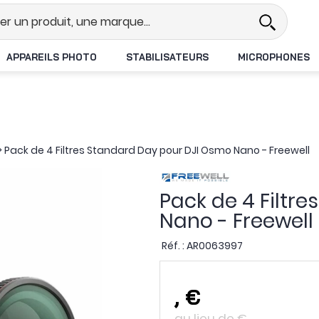
l
Revendeur DJI N°1 en France
L
APPAREILS PHOTO
STABILISATEURS
MICROPHONES
>
Pack de 4 Filtres Standard Day pour DJI Osmo Nano - Freewell
Pack de 4 Filtr
Nano - Freewell
Réf. :
AR0063997
,
€
au lieu de
€