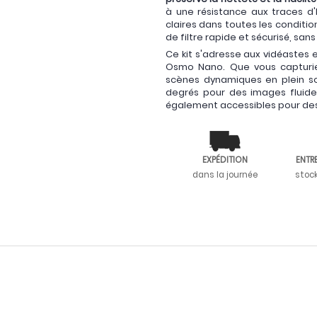
à une résistance aux traces d'h
claires dans toutes les conditi
de filtre rapide et sécurisé, sa
Ce kit s'adresse aux vidéastes 
Osmo Nano. Que vous capturi
scènes dynamiques en plein sol
degrés pour des images fluides
également accessibles pour des 
EXPÉDITION
ENTR
dans la journée
stoc