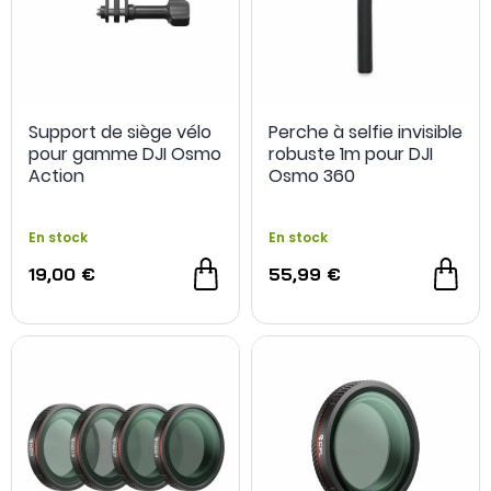
Support de siège vélo
Perche à selfie invisible
pour gamme DJI Osmo
robuste 1m pour DJI
NOUVEAU
Action
Osmo 360
En stock
En stock
19,00 €
55,99 €