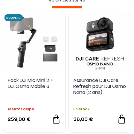
49 articles sur
49
filtres
ou encore des
microphones
.
NOUVEAU
Pack DJI Mic Mini 2 +
Assurance DJI Care
DJI Osmo Mobile 8
Refresh pour DJI Osmo
Nano (2 ans)
Bientôt dispo
En stock
259,00 €
36,00 €