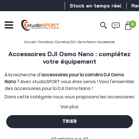
Stock en temps réel
Revendeur 
0
Accueil
>
Caméras
>
Caméras DJI
>
Osmo Nano
>
Accessoires
Accessoires DJI Osmo Nano : complétez
votre équipement
À la recherche d'
accessoires pour la caméra DJI Osmo
Nano
? Avec studioSPORT vous êtes servis ! Voici l'ensemble
des accessoires pour la DJI Osmo Nano !
Dans cette catégorie nous vous proposons les accessoires
et équipements compatibles avec la caméra. Vous
Voir plus
retrouverez en premier lieu les incontournables
assurances
DJI Care
(qui vous permettent de remplacer à neuf 2 à 4
TRIER
fois votre caméra sur une période de 1 à 2 ans). Également,
nous mettons à votre disposition divers types
d'accessoires comme des
fixations
,
cartes mémoires
,