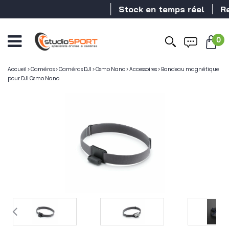
Stock en temps réel
Reve
0
Accueil
>
Caméras
>
Caméras DJI
>
Osmo Nano
>
Accessoires
>
Bandeau magnétique
pour DJI Osmo Nano