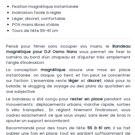
Fixation magnétique instantanée
Inclinaison facile à régler
Léger, discret, confortable
POV mains libres stable
Tours de tête 55–61 cm
Pensé pour filmer sans occuper vos mains, le
Bandeau
magnétique pour DJI Osmo Nano
vous permet de fixer la
caméra au bord d’un chapeau et d’ajuster très simplement
l’angle d’inclinaison.
La conception
magnétique
assure une mise en place
instantanée : on claque, ça tient, et l’on peut se concentrer
sur l’action. L’ensemble reste
léger
et
discret
, idéal pour la
balade, le vlogging de voyage ou des plans du quotidien en
vue subjective.
Le bandeau a été conçu pour
rester en place
pendant vos
mouvements : déplacements urbains, marche rapide, sorties
à vélo tranquilles… En réglant finement l’inclinaison, vous
cadrez exactement ce que vous voyez, sans lever de bras ni
ajouter un support encombrant.
Recommandé pour des tours de tête
55 à 61 cm
, il se fait
oublier une fois en place, tout en gardant suffisamment de