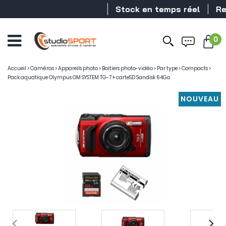
Stock en temps réel
Reven
0
Accueil
>
Caméras
>
Appareils photo
>
Boitiers photo-vidéo
>
Par type
>
Compacts
>
Pack aquatique Olympus OM SYSTEM TG-7 + carteSD Sandisk 64Go
NOUVEAU