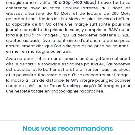
enregistrement vidéo
4K à 30p (~102 Mbps)
trouve toute sa
cohérence avec la carte SanDisk Extreme PRO, dont les
vitesses d'écriture de 90 Mo/s et de lecture de 200 Mo/s
absorbent sans friction les flux vidéo les plus élevés du boîtier.
La capacité de 64 Go offre une marge suffisante pour une
journée complète de prises de vues, y compris en RAW ou en
rafale jusqu'à 74 images JPEG. La deuxième batterie LI-92B,
ajoutée au pack, lève la contrainte d'autonomie qui se pose
naturellement dès que l'on s'éloigne d'une prise de courant :
en mer, en montagne ou en trek.
Avec ce pack, l'utilisateur dispose d'un écosystème cohérent
dès le départ : le stockage est calibré pour la 4K, l'autonomie
est doublée, et le boîtier est prêt à affronter l'eau, les chocs
et la poussière. Il ne reste plus qu'à se concentrer sur l'image :
la macro à 1 cm de distance, le GPS intégré pour géolocaliser
chaque cliché, ou le Focus Stacking jusqu'à 30 images pour
une netteté totale en photographie rapprochée.
Nous vous recommandons