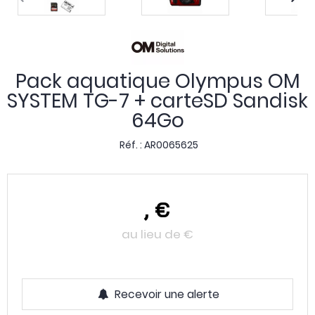
Pack aquatique Olympus OM
SYSTEM TG-7 + carteSD Sandisk
64Go
Réf. :
AR0065625
,
€
au lieu de
€
Recevoir une alerte