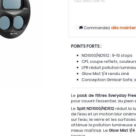
au lieu de
€
Commandez
dès mainte
POINTS FORTS :
ND1000/ND512 : 9-10 stops
CPL coupe reflets, couleur
LPR réduit pollution lumine
Glow Mist 1/4 rendu ciné
Conception Gimbal-Safe, st
Le
pack de filtres Everyday Fre
pour couvrir l’essentiel, du plei
Le
Split ND1000/ND512
réduit la l
de l’eau et un motion blur ciné
sur l’eau, le verre et les surface
atténue la pollution lumineuse 
mieux maîtrisé. Le
Glow Mist 1/4
soyeux.