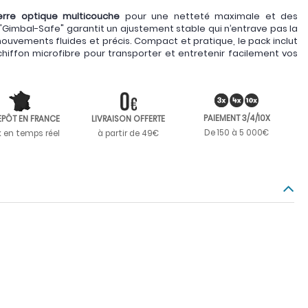
erre optique multicouche
pour une netteté maximale et des
 "Gimbal-Safe" garantit un ajustement stable qui n’entrave pas la
mouvements fluides et précis. Compact et pratique, le pack inclut
chiffon microfibre pour transporter et entretenir facilement vos
PAIEMENT 3/4/10X
EPÔT EN FRANCE
LIVRAISON OFFERTE
De 150 à 5 000€
k en temps réel
à partir de 49€