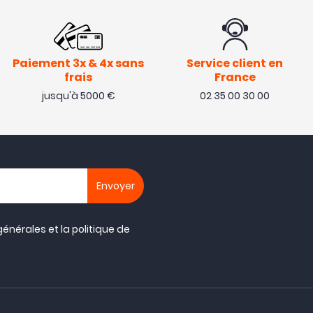
Paiement 3x & 4x sans
Service client en
frais
France
jusqu'à 5000 €
02 35 00 30 00
générales
et la
politique de