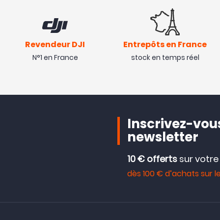
Revendeur DJI
Entrepôts en France
N°1 en France
stock en temps réel
Inscrivez-vous
newsletter
10 € offerts
sur votr
dès 100 € d’achats sur le