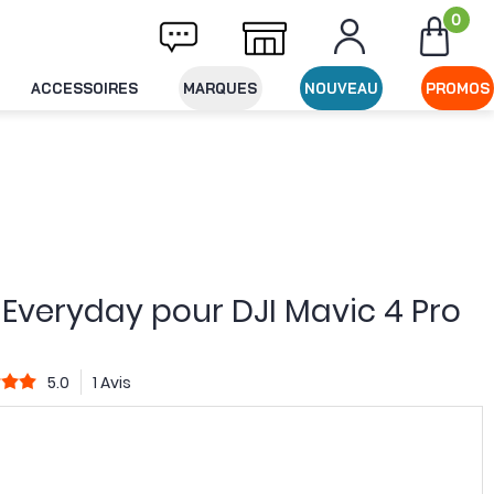
0
ivraison offerte dès 49€ d'achat
Expéditio
ACCESSOIRES
MARQUES
NOUVEAU
PROMOS
s Everyday pour DJI Mavic 4 Pro
5.0
1 Avis