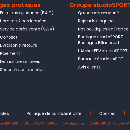
ges pratiques
Groupe studioSPOR
Foire aux questions (F.A.Q)
Qui sommes-nous ?
Horaires & cordonnées
Rejoindre l'équipe
Service après vente (S.A.V)
Nos boutiques en France
Boutique studioSPORT
Contact
Boulogne Billancourt
Livraison & retours
L’Atelier FPV studioSPORT
Paiement
Bureau d’études ABOT
Demander un devis
Avis clients
Sécurité des données
|
|
|
gales
Politique de confidentialité
Cookies
rtifiée ISO 9001 - SIRET : 49504913200105 - TVA IntraComm : FR02495049132 - © studioS