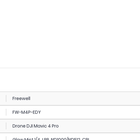
Freewell
FW-M4P-EDY
Drone DJI Mavic 4 Pro
Glow Mist 1/4, LPR, ND1000/ND512, CPL