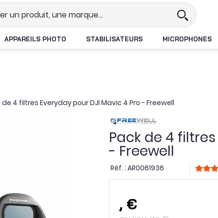
l
Revendeur DJI N°1 en France
L
APPAREILS PHOTO
STABILISATEURS
MICROPHONES
 de 4 filtres Everyday pour DJI Mavic 4 Pro - Freewell
Pack de 4 filtre
- Freewell
Réf. :
AR0061936
,
€