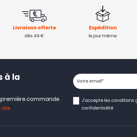
Livraison offerte
Expédition
dès 49 €
le jour même
 à la
Votre adresse email
e première commande
J'accepte les
conditions 
 site
confidentialité