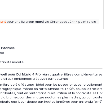
nant
pour une livraison
mardi
via
Chronopost 24h - point relais
s intenses
use
abilité nacelle
ewell pour DJI Mavic 4 Pro
réunit quatre filtres complémentaires
n soleil aux ambiances créatives ou nocturnes.
umière de 9 à 10 stops : idéal pour les poses longues, le voilement
matographique, même en forte luminosité. Le
CPL
coupe les reflets
s brillantes, tout en renforçant la saturation et le contraste. Le
LPR
et la brume pour des images nocturnes plus nettes, au contraste
ajoute une lueur douce aux hautes lumières pour un rendu “ciné”