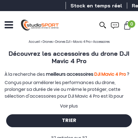
Stock en temps réel
Revendeu
0
Accueil
>
Drones
>
Drones DJI
>
Mavic 4 Pro
>
Accessoires
Découvrez les accessoires du drone DJI
Mavic 4 Pro
À la recherche des
meilleurs accessoires
DJI Mavic 4 Pro
?
Conçus pour améliorer les performances du drone,
prolonger sa durée de vie ou même le protéger, cette
sélection d'accessoires pour DJI Mavic 4 Pro est là pour
vous ! Retrouvez ici des accessoires officiels mais aussi
Voir plus
des références conçus par des fabricants de renom
comme
PGYTECH
ou encore
Sunnylife
. Soyez assuré que
TRIER
cette sélection complète d'
accessoires Mavic 4 Pro
a été
testée par nos équipes afin de vous proposer les meilleures
références sur le marché.