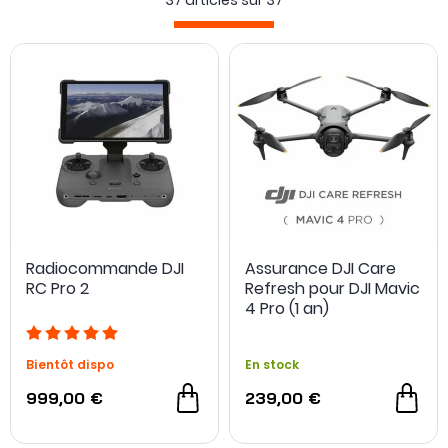
37 articles sur
37
Si vous êtes à la recherche de
filtres pour DJI Mavic 4 Pro
,
c'est par ici que ça se passe !
Radiocommande DJI
Assurance DJI Care
RC Pro 2
Refresh pour DJI Mavic
4 Pro (1 an)
Bientôt dispo
En stock
999,00 €
239,00 €