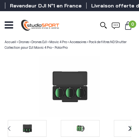
Revendeur DJI N°1 en France
Livraison offerte dè
0
Accueil
>
Drones
>
Drones DJI
>
Mavic 4 Pro
>
Accessoires
>
Pack de filtres ND Shutter
Collection pour DJI Mavic 4 Pro - PolarPro