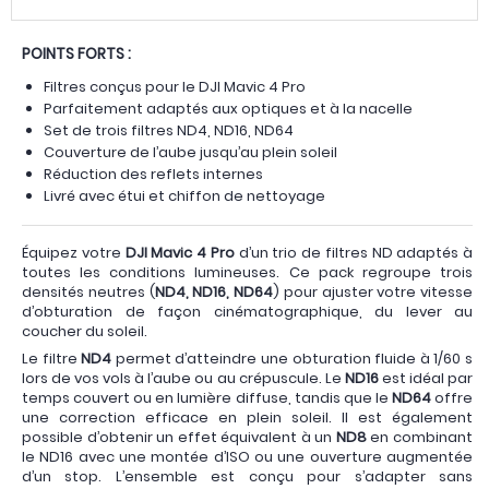
POINTS FORTS :
Filtres conçus pour le DJI Mavic 4 Pro
Parfaitement adaptés aux optiques et à la nacelle
Set de trois filtres ND4, ND16, ND64
Couverture de l’aube jusqu’au plein soleil
Réduction des reflets internes
Livré avec étui et chiffon de nettoyage
Équipez votre
DJI Mavic 4 Pro
d’un trio de filtres ND adaptés à
toutes les conditions lumineuses. Ce pack regroupe trois
densités neutres (
ND4, ND16, ND64
) pour ajuster votre vitesse
d’obturation de façon cinématographique, du lever au
coucher du soleil.
Le filtre
ND4
permet d’atteindre une obturation fluide à 1/60 s
lors de vos vols à l’aube ou au crépuscule. Le
ND16
est idéal par
temps couvert ou en lumière diffuse, tandis que le
ND64
offre
une correction efficace en plein soleil. Il est également
possible d’obtenir un effet équivalent à un
ND8
en combinant
le ND16 avec une montée d’ISO ou une ouverture augmentée
d’un stop. L’ensemble est conçu pour s’adapter sans