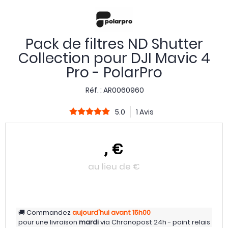
Pack de filtres ND Shutter
Collection pour DJI Mavic 4
Pro - PolarPro
Réf. :
AR0060960
5.0
1 Avis
,
€
au lieu de
€
Commandez
aujourd'hui
avant 15h00
pour une livraison
mardi
via
Chronopost 24h - point relais