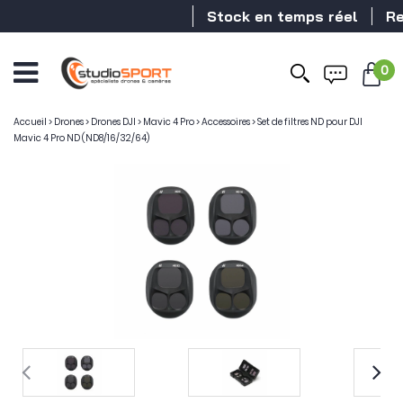
Stock en temps réel
Reve
0
Accueil
>
Drones
>
Drones DJI
>
Mavic 4 Pro
>
Accessoires
>
Set de filtres ND pour DJI
Mavic 4 Pro ND (ND8/16/32/64)