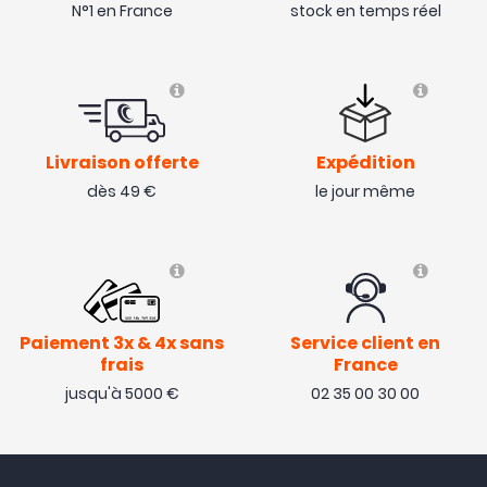
N°1 en France
stock en temps réel
Set de filtre ND très utile pour le Mavic 4 pro.
( 08/07/25 )
Avis collecté par Trustpilot
Livraison offerte
Expédition
Conforme à la présentation
dès 49 €
le jour même
( 24/06/25 )
Paiement 3x & 4x sans
Service client en
frais
France
jusqu'à 5000 €
02 35 00 30 00