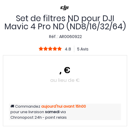
Set de filtres ND pour DJI
Mavic 4 Pro ND (ND8/16/32/64)
Réf. :
AR0060922
4.8
5 Avis
,
€
au lieu de
€
Commandez
aujourd'hui
avant 15h00
pour une livraison
samedi
via
Chronopost 24h - point relais