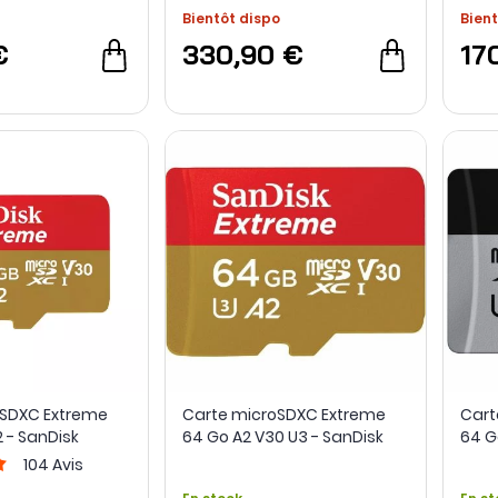
Bientôt dispo
Bient
€
330,90 €
17
oSDXC Extreme
Carte microSDXC Extreme
Cart
 - SanDisk
64 Go A2 V30 U3 - SanDisk
64 G
104
Avis