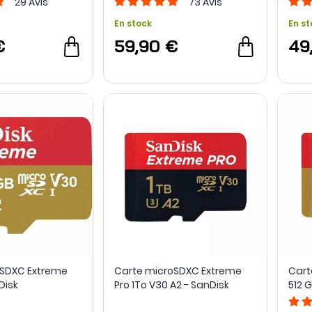
29
Avis
73
Avis
En stock
En st
€
59,90 €
49
oSDXC Extreme
Carte microSDXC Extreme
Cart
Disk
Pro 1To V30 A2 - SanDisk
512 