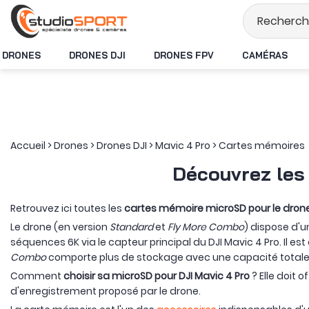
Stock en temps réel
DRONES
DRONES DJI
DRONES FPV
CAMÉRAS
Accueil
>
Drones
>
Drones DJI
>
Mavic 4 Pro
>
Cartes mémoires
Découvrez les
Retrouvez ici toutes les
cartes mémoire microSD pour le dron
Le drone (en version
Standard
et
Fly More Combo
) dispose d'u
séquences 6K via le capteur principal du DJI Mavic 4 Pro. Il es
Combo
comporte plus de stockage avec une capacité totale d
Comment
choisir sa microSD pour DJI Mavic 4 Pro
? Elle doit 
d'enregistrement proposé par le drone.