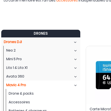
La carte mémoire est l'un des
accessoires
indispensables d'un
DRONES
Drones DJI
Neo 2
Mini 5 Pro
Lito 1 & Lito X1
Avata 360
Mavic 4 Pro
Drone & packs
Accessoires
Carte MicroS
Batteries & chargeurs