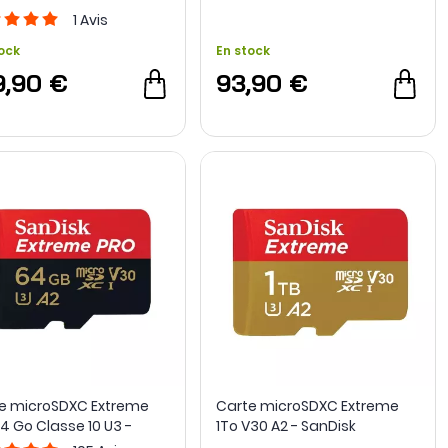
1
Avis
ock
En stock
9,90 €
93,90 €
e microSDXC Extreme
Carte microSDXC Extreme
64 Go Classe 10 U3 -
1To V30 A2 - SanDisk
isk