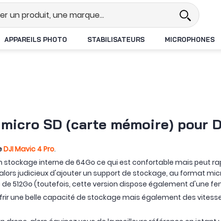
Revendeur DJI N°1 en France
Livr
APPAREILS PHOTO
STABILISATEURS
MICROPHONES
 micro SD (carte mémoire) pour D
e
DJI Mavic 4 Pro
.
n stockage interne de 64Go ce qui est confortable mais peut r
t alors judicieux d'ajouter un support de stockage, au format mic
e 512Go (toutefois, cette version dispose également d'une fent
offrir une belle capacité de stockage mais également des vitesse