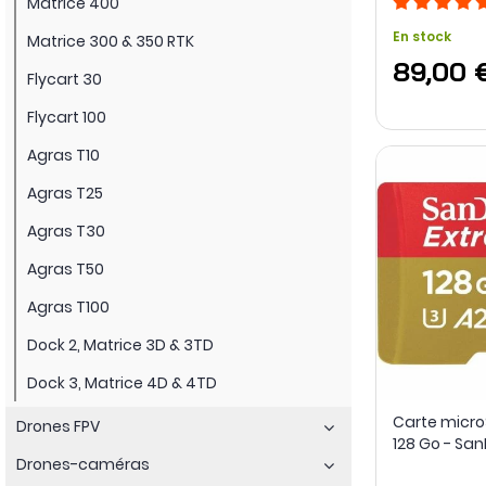
Matrice 400
En stock
Matrice 300 & 350 RTK
89,00 
Flycart 30
Flycart 100
Agras T10
Agras T25
Agras T30
Agras T50
Agras T100
Dock 2, Matrice 3D & 3TD
Dock 3, Matrice 4D & 4TD
Carte micr
Drones FPV
128 Go - San
Drones-caméras