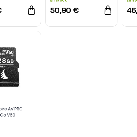
En stock
En st
€
50,90 €
46
ire AV PRO
 Go V60 -