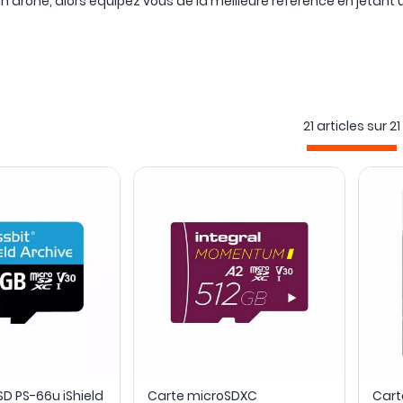
 drone, alors équipez vous de la meilleure référence en jetant u
21 articles sur
21
D PS-66u iShield
Carte microSDXC
Cart