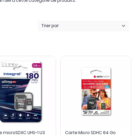
n œil à cette catégorie de produits.
Trier par
e microSDXC UHS-1 U3
Carte Micro SDHC 64 Go