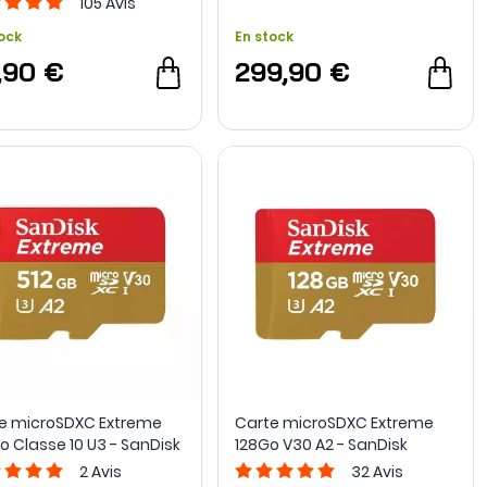
105
Avis
ock
En stock
,90 €
299,90 €
e microSDXC Extreme
Carte microSDXC Extreme
Go Classe 10 U3 - SanDisk
128Go V30 A2 - SanDisk
2
Avis
32
Avis