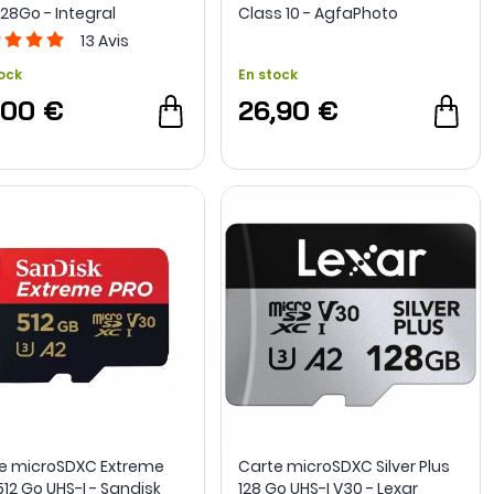
128Go - Integral
Class 10 - AgfaPhoto
13
Avis
ock
En stock
,00 €
26,90 €
e microSDXC Extreme
Carte microSDXC Silver Plus
512 Go UHS-I - Sandisk
128 Go UHS-I V30 - Lexar