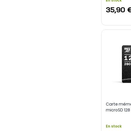
En stock
35,90 
Carte mémo
microSD 128
Angelbird
En stock