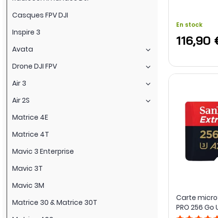
Casques FPV DJI
En stock
Inspire 3
116,90 
Avata
Drone DJI FPV
Air 3
Air 2S
Matrice 4E
Matrice 4T
Mavic 3 Enterprise
Mavic 3T
Mavic 3M
Carte micr
Matrice 30 & Matrice 30T
PRO 256 Go U