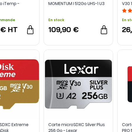
o iTemp -
MOMENTUM I 512Go UHS-1 U3
V30 
V30 - Integral
ommande
En stock
En st
 €
HT
109,90 €
26
oSDXC Extreme
Carte microSDXC Silver Plus
Cart
nDisk
256 Go - Lexar
PRO 