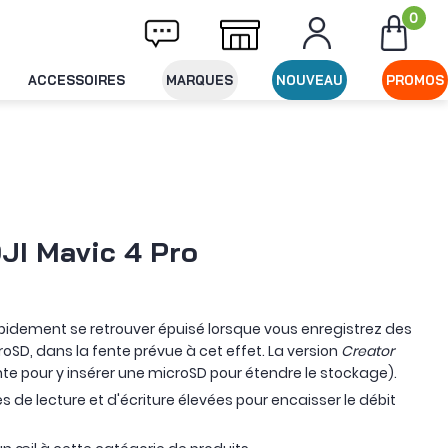
0
aison offerte dès 49€ d'achat
Expédition 
ACCESSOIRES
MARQUES
NOUVEAU
PROMOS
JI Mavic 4 Pro
apidement se retrouver épuisé lorsque vous enregistrez des
roSD, dans la fente prévue à cet effet. La version
Creator
e pour y insérer une microSD pour étendre le stockage).
s de lecture et d'écriture élevées pour encaisser le débit