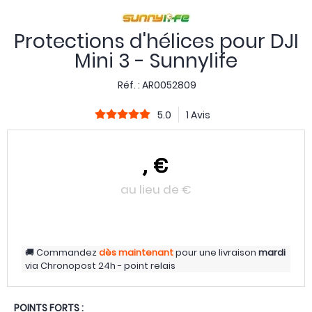
Protections d'hélices pour DJI
Mini 3 - Sunnylife
Réf. :
AR0052809
5.0
1 Avis
,
€
au lieu de
€
Commandez
dès maintenant
pour une livraison
mardi
via
Chronopost 24h - point relais
POINTS FORTS :