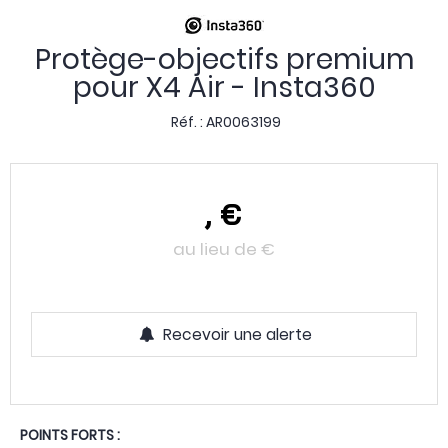
Protège-objectifs premium
pour X4 Air - Insta360
Réf. :
AR0063199
,
€
au lieu de
€
Recevoir une alerte
POINTS FORTS :