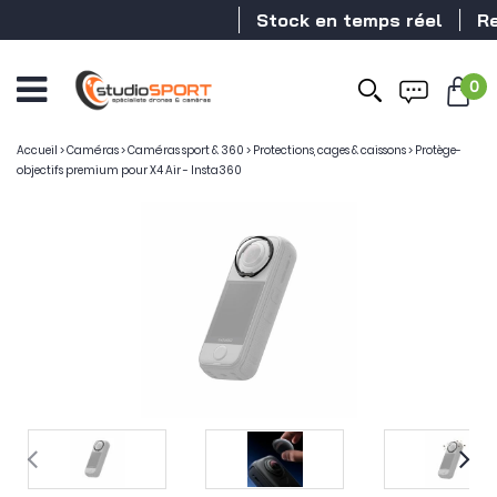
Stock en temps réel
Reve
0
Accueil
>
Caméras
>
Caméras sport & 360
>
Protections, cages & caissons
>
Protège-
objectifs premium pour X4 Air - Insta360