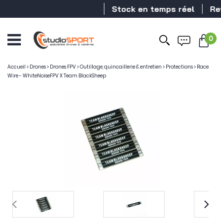
Stock en temps réel
Reve
0
Accueil
>
Drones
>
Drones FPV
>
Outillage, quincaillerie & entretien
>
Protections
>
Race
Wire - WhiteNoiseFPV X Team BlackSheep