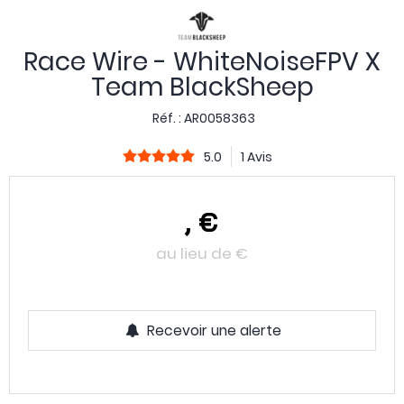
Race Wire - WhiteNoiseFPV X
Team BlackSheep
Réf. :
AR0058363
5.0
1 Avis
,
€
au lieu de
€
Recevoir une alerte