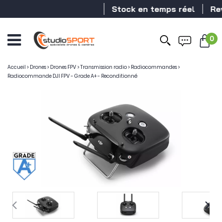
Stock en temps réel
Reve
0
Accueil
>
Drones
>
Drones FPV
>
Transmission radio
>
Radiocommandes
>
Radiocommande DJI FPV - Grade A+ - Reconditionné