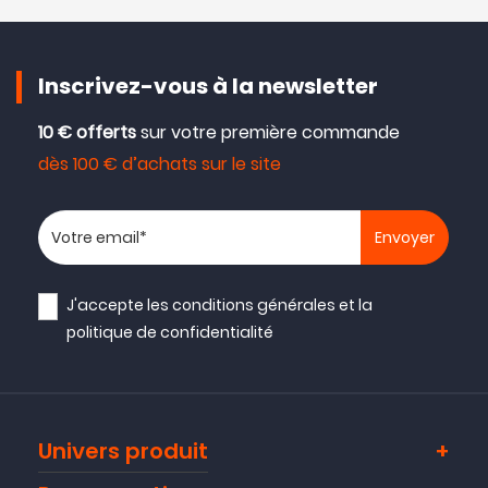
( 02/07/22 )
Inscrivez-vous à la newsletter
Avis collecté par Trustpilot
10 € offerts
sur votre première commande
On off pas évident, mais pour liftoff c est parfait
dès 100 € d’achats sur le site
( 07/03/22 )
Votre adresse email
J'accepte les
conditions générales
et la
politique de confidentialité
Univers produit