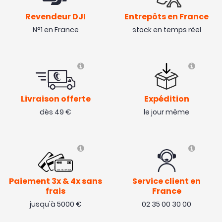
Revendeur DJI
Entrepôts en France
Conforme, bonne qualité
N°1 en France
stock en temps réel
( 26/11/23 )
Avis collecté par Trustpilot
Livraison offerte
Expédition
Bien !
attention au model 1 OU 2 pour les GAZ , je me suis
dès 49 €
le jour même
tromper
( 02/10/23 )
Avis collecté par Trustpilot
Paiement 3x & 4x sans
Service client en
frais
France
Radio commande avec une très bonne prise en main,
jusqu'à 5000 €
02 35 00 30 00
rapport qualité prix imbattable. Acheté pour de la
simu , fait le job sans problème.