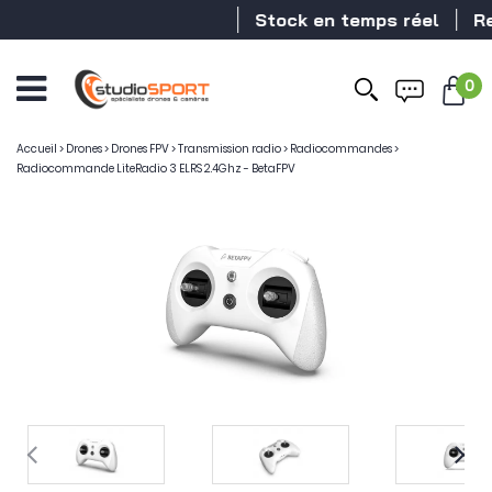
Stock en temps réel
Reve
0
Accueil
>
Drones
>
Drones FPV
>
Transmission radio
>
Radiocommandes
>
Radiocommande LiteRadio 3 ELRS 2.4Ghz - BetaFPV