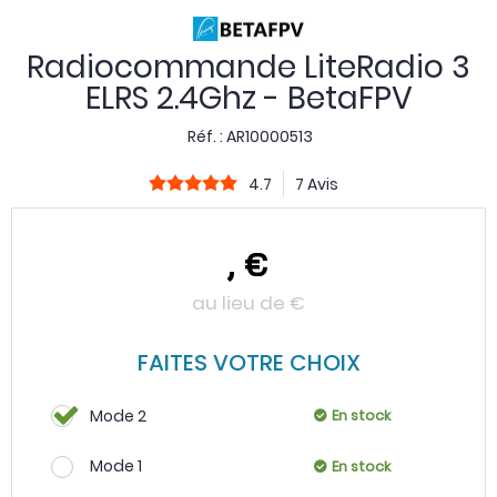
Radiocommande LiteRadio 3
ELRS 2.4Ghz - BetaFPV
Réf. :
AR10000513
4.7
7 Avis
,
€
au lieu de
€
FAITES VOTRE CHOIX
Mode 2
En stock
Mode 1
En stock