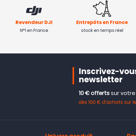
Revendeur DJI
Entrepôts en France
N°1 en France
stock en temps réel
Inscrivez-vous
newsletter
10 € offerts
sur votr
dès 100 € d’achats sur le