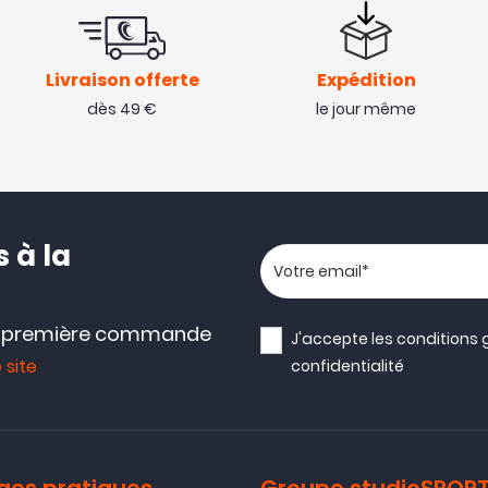
Livraison offerte
Expédition
dès 49 €
le jour même
 à la
Votre adresse email
e première commande
J'accepte les
conditions 
 site
confidentialité