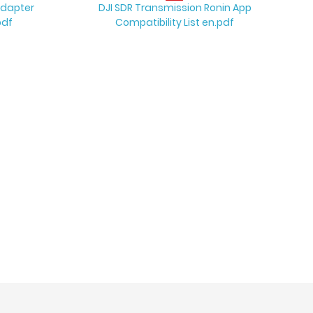
Adapter
DJI SDR Transmission Ronin App
pdf
Compatibility List en.pdf