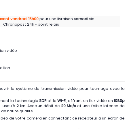
avant vendredi
15h00
pour une livraison
samedi
via
Chronopost 24h - point relais
ion vidéo
tation
ouvrir le système de transmission vidéo pour tournage avec le
ment la technologie
SDR
et le
Wi-Fi
, offrant un flux vidéo en
1080p
t jusqu'à
2 km
. Avec un débit de
20 Mo/s
et une faible latence de
n de haute qualité.
vidéo de votre caméra en connectant ce récepteur à un écran de