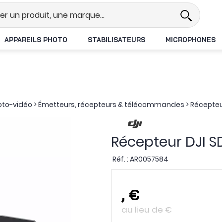
Revendeur DJI N°1 en France
Li
APPAREILS PHOTO
STABILISATEURS
MICROPHONES
oto-vidéo
>
Émetteurs, récepteurs & télécommandes
>
Récepteu
Récepteur DJI S
Réf. :
AR0057584
,
€
au lieu de
€