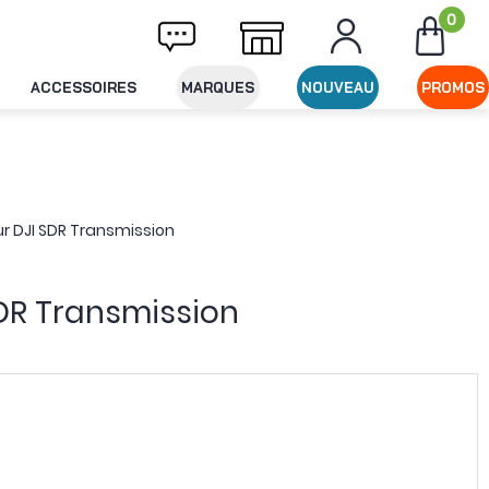
0
vraison offerte dès 49€ d'achat
Expédition
ACCESSOIRES
MARQUES
NOUVEAU
PROMOS
r DJI SDR Transmission
DR Transmission