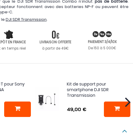
er que le DJI SDR Transmission Combo n'inclut
pas de batterie
.
écepteur fonctionnent avec des batteries NP-F ou peuvent être
Type-C.
 le
DJI SDR Transmission
.
PAIEMENT 3/4/10X
EPÔT EN FRANCE
LIVRAISON OFFERTE
De 150 à 5 000€
k en temps réel
à partir de 49€
CT pour Sony
Kit de support pour
NA
smartphone DJI SDR
Transmission
49,00 €