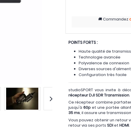
Commandez
POINTS FORTS :
Haute qualité de transmiss
Technologie avancée
Polyvalence de connexion
Diverses sources d'alimen
Configuration très facile
studioSPORT vous invite à déc
récepteur DJI SDR Transmission
.
Ce récepteur combine parfaite
jusqu'à
60p
et une portée allan
35 ms
, il assure une transmissio
Vous pouvez obtenir un retour 
retour via ses ports
SDI
et
HDMI
.