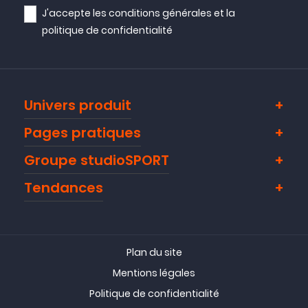
Avis collecté par Trustpilot
J'accepte les
conditions générales
et la
politique de confidentialité
Apriori bon produit
( 29/06/22 )
Univers produit
Avis collecté par Trustpilot
Pages pratiques
Groupe studioSPORT
conforme à l'attente
( 28/06/22 )
Tendances
Plan du site
Mentions légales
Politique de confidentialité