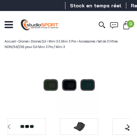
Stock en temps réel
Reve
0
Accueil
>
Drones
>
Drones DJI
>
Mini 3 & Mini 3 Pro
>
Accessoires
>
Set de 3 filtres
ND16/64/256 pour DJI Mini 3 Pro / Mini 3