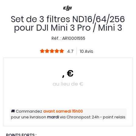
Set de 3 filtres ND16/64/256
pour DJI Mini 3 Pro / Mini 3
Réf. :
AR10001555
4.7
10 Avis
,
€
au lieu de
€
Commandez
avant samedi
15h00
pour une livraison
mardi
via
Chronopost 24h - point relais
POINTS FORTS :