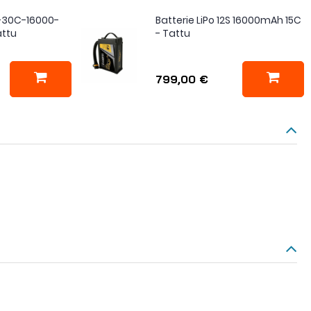
A-30C-16000-
Batterie LiPo 12S 16000mAh 15C
attu
- Tattu
799,00 €