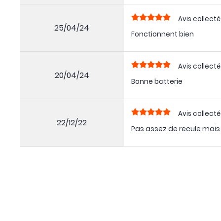
Avis collecté
25/04/24
Fonctionnent bien
Avis collecté
20/04/24
Bonne batterie
Avis collecté
22/12/22
Pas assez de recule mais
Avis collecté
19/07/22
durer d'automomie à fond
Avis collecté
20/02/22