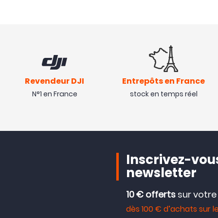
Très bonne batterie qui t
Avis collecté
01/08/21
Bonne LiPo
Revendeur DJI
Entrepôts en France
Avis collecté
N°1 en France
15/06/21
stock en temps réel
Acheté pour mon petit dr
batteries d'origine ayant
Inscrivez-vous
newsletter
10 € offerts
sur votr
dès 100 € d’achats sur le