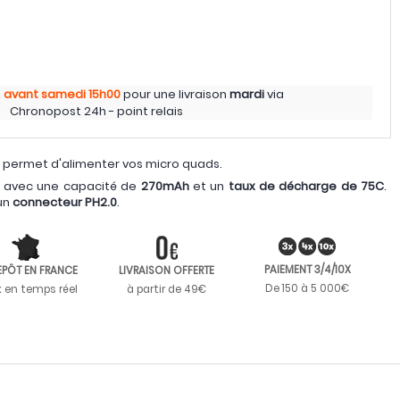
z
avant samedi
15h00
pour une livraison
mardi
via
Chronopost 24h - point relais
 permet d'alimenter vos micro quads.
avec une capacité de
270mAh
et un
taux de décharge de 75C
.
un
connecteur PH2.0
.
PAIEMENT 3/4/10X
EPÔT EN FRANCE
LIVRAISON OFFERTE
De 150 à 5 000€
k en temps réel
à partir de 49€