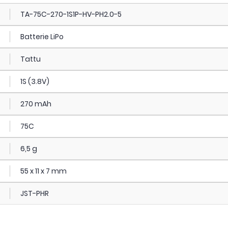
TA-75C-270-1S1P-HV-PH2.0-5
Batterie LiPo
Tattu
1S (3.8V)
270 mAh
75C
6,5 g
55 x 11 x 7 mm
JST-PHR