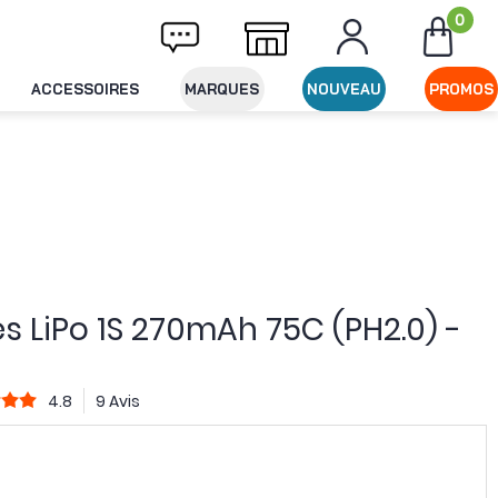
0
vraison offerte dès 49€ d'achat
Expédition
ACCESSOIRES
MARQUES
NOUVEAU
PROMOS
es LiPo 1S 270mAh 75C (PH2.0) -
4.8
9 Avis