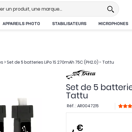
Revendeur DJI N°1 en France
Li
APPAREILS PHOTO
STABILISATEURS
MICROPHONES
es
>
Set de 5 batteries LiPo 1S 270mAh 75C (PH2.0) - Tattu
Set de 5 batteri
Tattu
Réf. :
AR0047215
,
€