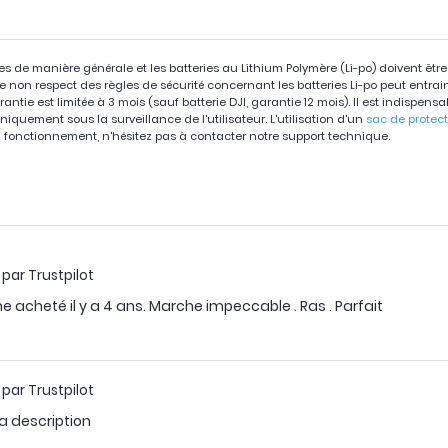
ies de manière générale et les batteries au Lithium Polymère (Li-po) doivent êtr
 Le non respect des règles de sécurité concernant les batteries Li-po peut entra
arantie est limitée à 3 mois (sauf batterie DJI, garantie 12 mois). Il est indispens
niquement sous la surveillance de l'utilisateur. L'utilisation d'un
sac de protec
fonctionnement, n'hésitez pas à contacter notre support technique.
 par Trustpilot
cheté il y a 4 ans. Marche impeccable . Ras . Parfait
 par Trustpilot
a description