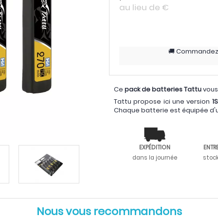
au lieu de
€
Commande
Ce
pack de batteries Tattu
vous
Tattu propose ici une version
1S
Chaque batterie est équipée d'
EXPÉDITION
ENTR
dans la journée
stoc
Nous vous recommandons