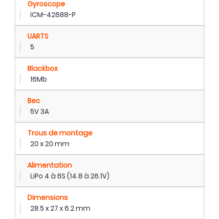
Gyroscope
ICM-42688-P
UARTS
5
Blackbox
16Mb
Bec
5V 3A
Trous de montage
20 x 20 mm
Alimentation
LiPo 4 à 6S (14.8 à 26.1V)
Dimensions
28.5 x 27 x 6.2 mm