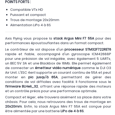
POINTS FORTS :
Compatible VTx HD
Puissant et compact
Trous de montage 20x20mm
Alimentation LiPo 4 à 6S
Axis Flying vous propose la
stack Argus Mini F7 55A
pour des
performances époustouflantes dans un format compact.
Le contrôleur de vol dispose d'un
processeur STM32F722RET6
rapide et fiable, accompagné d'un gyroscope ICM42688P
pour une précision de vol inégalée, avec également 5 UARTs,
un BEC 5V 3A et une Blackbox de 16Mb. Elle permet également
de connecter un
émetteur vidéo numérique
comme le DJI O3
Air Unit. L'ESC 4en1 supporte un courant continu de 55A et peut
monter en
pic jusqu'à 65A
, permettant de gérer des
conditions de vol difficiles avec facilité. Il fonctionne sous le
firmware BLHeli_32
, offrant une réponse rapide des moteurs
et un contrôle précis pour une performance optimale.
Compact et léger, elle trouvera aisément sa place dans votre
châssis. Pour cela, nous retrouvons des trous de montage en
20x20mm
. Enfin, la stack Argus Mini F7 55A est conçue pour
être alimentée par une batterie
LiPo de 4 à 6S
.