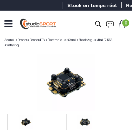
Stock en temps réel
Reve
0
Accueil
>
Drones
>
Drones FPV
>
Électronique
>
Stack
>
Stack Argus Mini F7 55A -
Axisflying