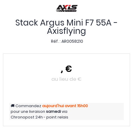
Stack Argus Mini F7 55A -
Axisflying
Réf. :
AR0058210
,
€
au lieu de
€
Commandez
aujourd'hui
avant 15h00
pour une livraison
samedi
via
Chronopost 24h - point relais