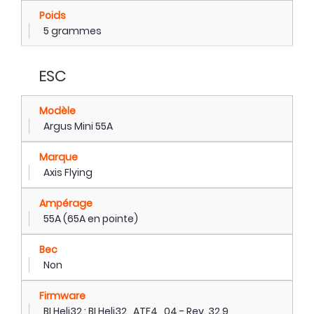
Poids
5 grammes
ESC
Modèle
Argus Mini 55A
Marque
Axis Flying
Ampérage
55A (65A en pointe)
Bec
Non
Firmware
BLHeli32 : BLHeli32_ATF4_04 - Rev. 32.9