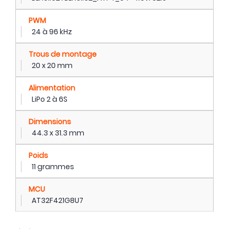
PWM
24 à 96 kHz
Trous de montage
20 x 20 mm
Alimentation
LiPo 2 à 6S
Dimensions
44.3 x 31.3 mm
Poids
11 grammes
MCU
AT32F421G8U7