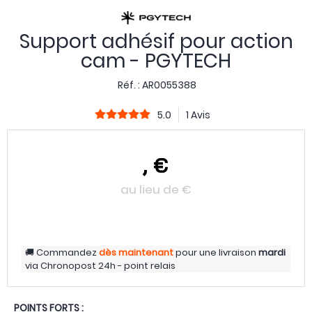
Support adhésif pour action
cam - PGYTECH
Réf. :
AR0055388
5.0
1 Avis
,
€
au lieu de
€
Commandez
dès maintenant
pour une livraison
mardi
via
Chronopost 24h - point relais
POINTS FORTS :