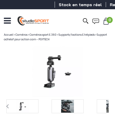
Stock en temps réel
Reve
0
Accueil
>
Caméras
>
Caméras sport & 360
>
Supports, fixations & trépieds
>
Support
adhésif pour action cam - PGYTECH