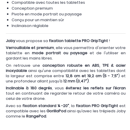
Compatible avec toutes les tablettes
Conception premium
Pivote en mode portrait ou paysage
Conçu pour un maintien sûr
Inclinaison réglable
Joby
vous propose sa
fixation tablette PRO GripTight
!
Verrouillable et premium
, elle vous permettra d'orienter votre
tablette en
mode portrait ou paysage
et de l'utiliser en
gardant les mains libres.
On retrouve une
conception robuste en ABS, TPE & acier
inoxydable
ainsi qu'une compatibilité avec les tablettes dont
la largeur est comprise entre
12,8 cm et 19,2 cm (5 - 7,5”
) et
une profondeur allant jusqu’à
12 mm (0,47”)
.
Inclinable à 180 degrés
, vous
éviterez les reflets sur l’écran
tout en continuant de regarder le retour de votre caméra ou
celui de votre drone.
Avec sa
fixation standard ¼ -20”
, la
fixation PRO GripTight
est
compatible avec les
GorillaPod
ainsi qu’avec les trépieds Joby
comme le
RangePod
.