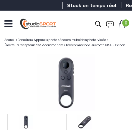
Stock en temps réel
Reve
0
Accueil
>
Caméras
>
Appareils photo
>
Accessoires boîtiers photo-vidéo
>
Émetteurs, récepteurs & télécommandes
>
Télécommande Bluetooth BR-E1 - Canon