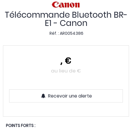
Télécommande Bluetooth BR-
E1 - Canon
Réf. :
AR0054386
,
€
au lieu de
€
Recevoir une alerte
POINTS FORTS :