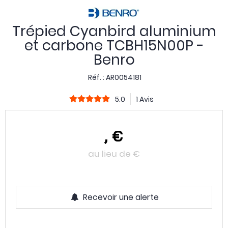
Trépied Cyanbird aluminium
et carbone TCBH15N00P -
Benro
Réf. :
AR0054181
5.0
1 Avis
,
€
au lieu de
€
Recevoir une alerte