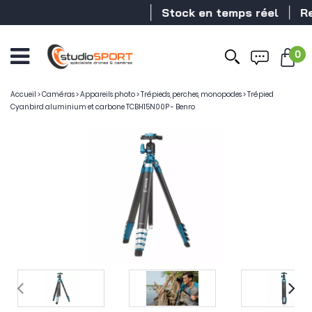
Stock en temps réel
Reve
0
Accueil
>
Caméras
>
Appareils photo
>
Trépieds, perches, monopodes
>
Trépied
Cyanbird aluminium et carbone TCBH15N00P - Benro