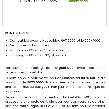
XCD à 28, 38 et 55mm
commande
POINTS FORTS :
Compatible avec le Hasselblad 907X 50C et le 907X 100C
Deux viseurs disponibles
Marquages XCD à 21, 30 et 45 mm
Marquages XCD à 28, 38, et 55 mm
Retrouvez le
feeling de l'argentique
avec ses deux
accessoires Hasselblad.
Ils sont conçus pour votre boîtier
Hasselblad 907X 50C
mais
aussi pour le
907X 100C. I
ls vous permettent de prendre des
photos au
niveau des yeux
, non plus via le dos numérique de
l’appareil.
Reprenant le fonctionnement du
Hasselblad SWC,
ils vous
proposent une
croix centrale
pour centrer votre sujet. Ainsi
que des
marquages XCD à 21, 30 et 45 mm
pour le premier