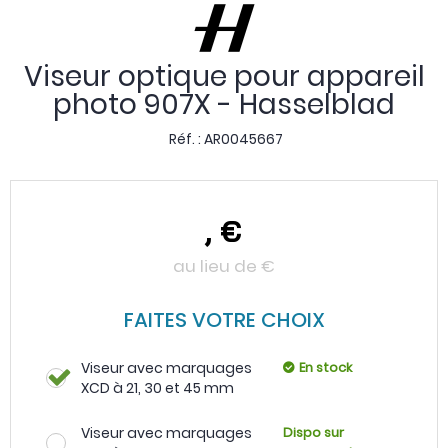
Viseur optique pour appareil
photo 907X - Hasselblad
Réf. :
AR0045667
,
€
au lieu de
€
FAITES VOTRE CHOIX
Viseur avec marquages
En stock
XCD à 21, 30 et 45 mm
Viseur avec marquages
Dispo sur