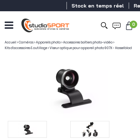
Stock en temps réel
Reve
0
Ouvrir
le
menu
Accueil
>
Caméras
>
Appareils photo
>
Accessoires boîtiers photo-vidéo
>
Kits d'accessoires & outillage
>
Viseur optique pour appareil photo 907X - Hasselblad