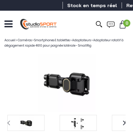
Stock en temps réel
Reve
0
Accueil
>
Caméras
>
Smartphones & tablettes
>
Adaptateurs
>
Adaptateur rotatif à
dégagement rapide 4610 pour poignée latérale - SmallRig