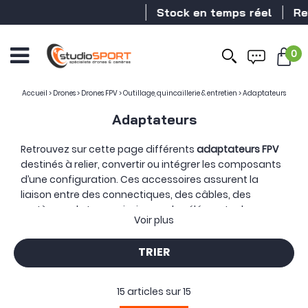
Stock en temps réel
Reven
0
Accueil
>
Drones
>
Drones FPV
>
Outillage, quincaillerie & entretien
>
Adaptateurs
Adaptateurs
Retrouvez sur cette page différents
adaptateurs FPV
destinés à relier, convertir ou intégrer les composants
d’une configuration. Ces accessoires assurent la
liaison entre des connectiques, des câbles, des
systèmes de transmission ou des éléments de
Voir plus
montage employés dans l’univers du drone FPV.
La sélection peut rassembler des
adaptateurs SMA et
TRIER
RP-SMA
, des adaptateurs coudés pour antenne, des
adaptateurs USB
ainsi que des solutions consacrées à
l’alimentation et au raccordement électrique. Elle
15 articles sur
15
comprend également des câbles adaptateurs, des