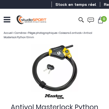
Stock en temps réel
Reve
0
Accueil
>
Caméras
>
Pièges photographiques
>
Caissons & antivols
>
Antivol
Masterlock Python 10mm
Antivol Masterlock Python