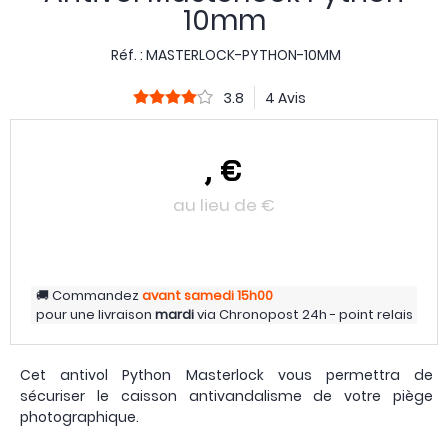
10mm
Réf. :
MASTERLOCK-PYTHON-10MM
3.8
4 Avis
,
€
au lieu de
€
Commandez
avant samedi
15h00
pour une livraison
mardi
via
Chronopost 24h - point relais
Cet antivol Python Masterlock vous permettra de
sécuriser le caisson antivandalisme de votre piège
photographique.