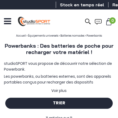
Stock en temps réel
Reven
0
Accueil
>
Équipements universels
>
Batteries nomades
>
Powerbanks
Powerbanks : Des batteries de poche pour
recharger votre matériel !
studioSPORT vous propose de découvrir notre sélection de
Powerbank.
Les powerbanks, ou batteries externes, sont des appareils
portables conçus pour recharger des dispositifs
électroniques tels que les smartphones, tablettes, et
Voir plus
même parfois des ordinateurs portables, sans nécessiter
une prise murale.
TRIER
Elles sont équipées de batteries rechargeables et
disponibles dans une gamme de capacités, souvent