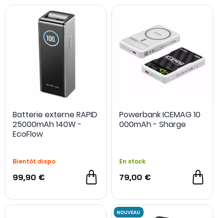
disponibles (USB-A, USB-C, etc.), ainsi que la vitesse de
charge supportée.
Certains modèles sont également dotés de
fonctionnalités de sécurité
avancées pour prévenir la
surcharge, la surchauffe ou les courts-circuits.
L'évolution vers des designs plus
compacts et légers
permet aux utilisateurs de transporter facilement leur
powerbank dans un sac à dos ou une poche, en faisant un
accessoire indispensable pour rester connecté dans un
monde de plus en plus mobile et dépendant de la
Batterie externe RAPID
Powerbank ICEMAG 10
technologie.
25000mAh 140W -
000mAh - Sharge
EcoFlow
Bientôt dispo
En stock
99,90 €
79,00 €