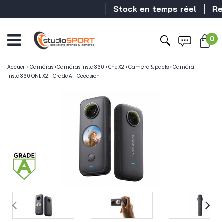
Stock en temps réel
Reve
0
Accueil
>
Caméras
>
Caméras Insta360
>
One X2
>
Caméra & packs
>
Caméra
Insta360 ONE X2 - Grade A - Occasion