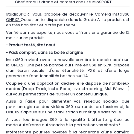
Chef produit drone et caméra chez studioSPORT
studioSPORT vous propose de découvrir le
Caméra Insta360
ONE X2
Occasion, ici disponible dans le Grade A : le produit est
en très bon état et a très peu servi.
Vérifié par nos experts, nous vous offrons une garantie de 12
mois sur ce produit.
- Produit testé, état neuf
- Pack complet, dans sa boite d'origine
Insta360 revient avec sa nouvelle caméra à double capteur,
la ONEX2 ! Une petite bombe qui filme en 360 en 5.7K, dispose
d'un écran tactile, d'une étanchéité IPX8 et d'une large
gamme de fonctionnalités basées sur l'IA.
Couplée à une application dédiée, elle dispose de nombreux
modes (Deep Track, Insta Pano, Live streaming, MultiView ...)
qui vous permettront de publier un contenu unique.
Aussi à l'aise pour alimenter vos réseaux sociaux que
pour enregistrer des vidéos 360 au rendu professionnel, la
ONE X2 s'appuie sur une stabilisation numérique sans faille.
A vous les images 360 à la qualité blûffante grâce au
mode AutoFrame qui recadre à la perfection vos shoots !
Intéressante pour les novices à la recherche d'une caméra