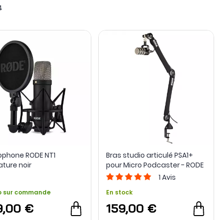
4
ophone RODE NT1
Bras studio articulé PSA1+
ature noir
pour Micro Podcaster - RODE
1
Avis
o sur commande
En stock
9,00 €
159,00 €