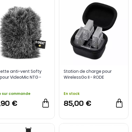
ette anti-vent Softy
Station de charge pour
 pour VideoMic NTG -
WirelessGo II - RODE
E
o sur commande
En stock
,90 €
85,00 €