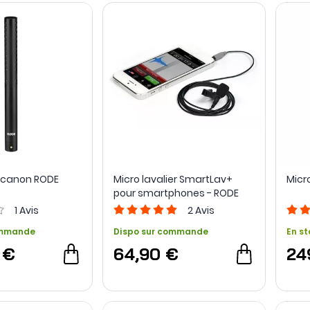
 canon RODE
Micro lavalier SmartLav+
Micr
pour smartphones - RODE
1
Avis
2
Avis
ommande
Dispo sur commande
En st
 €
64,90 €
24