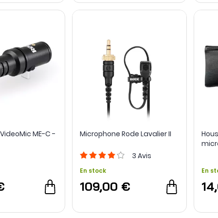
VideoMic ME-C -
Microphone Rode Lavalier II
Hous
micr
3
Avis
En stock
En st
€
109,00 €
14