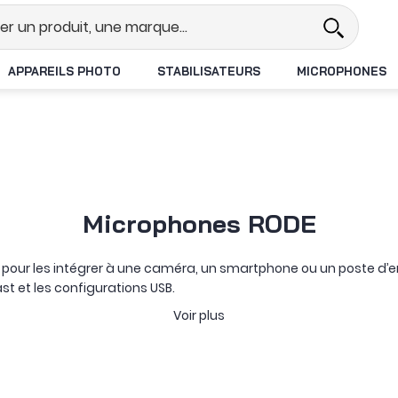
Revendeur DJI N°1 en France
Livr
APPAREILS PHOTO
STABILISATEURS
MICROPHONES
Microphones RODE
 pour les intégrer à une caméra, un smartphone ou un poste d’e
t et les configurations USB.
devant un ordinateur, l’écosystème RØDE permet de construire un
Voir plus
ient la mobilité, tandis que les gammes
VideoMic
accompagnent p
frent une prise de son pensée pour la voix, le streaming et la di
aptateur selon l’appareil utilisé : jack TRS ou TRRS, USB-C, Lightn
, de positionner le micro et de limiter les bruits indésirables.