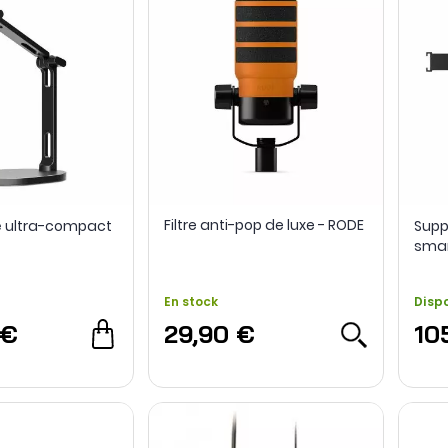
Filtre anti-pop de luxe - RODE
lé ultra-compact
Supp
smar
En stock
Disp
 €
29,90 €
10