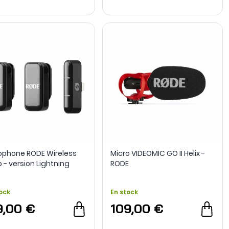
ophone RODE Wireless
Micro VIDEOMIC GO II Helix -
 - version Lightning
RODE
ock
En stock
9,00 €
109,00 €