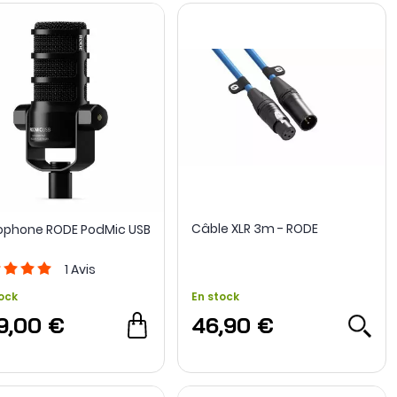
Câble XLR 3m - RODE
ophone RODE PodMic USB
1
Avis
ock
En stock
9,00 €
46,90 €