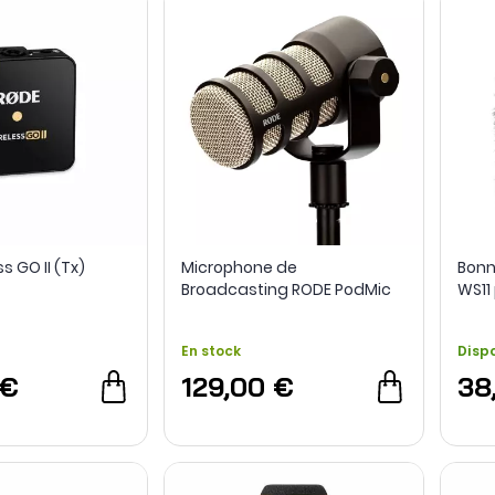
s GO II (Tx)
Microphone de
Bonn
Broadcasting RODE PodMic
WS11
ROD
En stock
Disp
 €
129,00 €
38