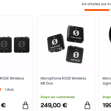
44 articles sur
4
RODE Wireless
Microphone RODE Wireless
Micr
ME Duo
sign
1
Avis
Dispo sur commande
Disp
 €
249,00 €
19