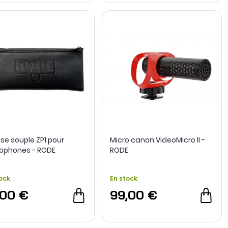
se souple ZP1 pour
Micro canon VideoMicro II -
ophones - RODE
RODE
ock
En stock
,00 €
99,00 €