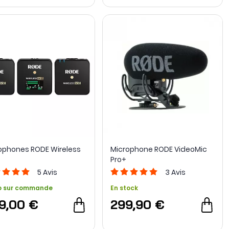
ophones RODE Wireless
Microphone RODE VideoMic
Pro+
5
Avis
3
Avis
o sur commande
En stock
9,00 €
299,90 €