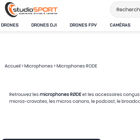
Stock en temps réel
DRONES
DRONES DJI
DRONES FPV
CAMÉRAS
Accueil
>
Microphones
>
Microphones RODE
Retrouvez les
microphones RØDE
et les accessoires conçus
micros-cravates, les micros canons, le podcast, le broadcas
De l’interview tournée en extérieur à la voix enregistrée 
d’intervenants.
Les systèmes de la famille
Wireless
privilég
installation fixe, les microphones de studio ou de podcast of
La connexion peut ensuite être ajustée avec un câble ou un ad
solutions de fixation permettent de mieux protéger la capsule