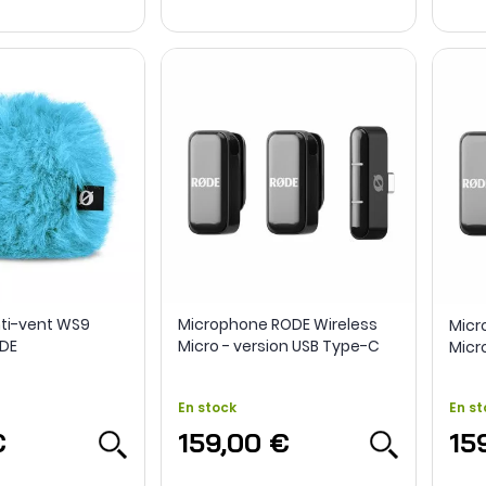
ti-vent WS9
Microphone RODE Wireless
Micr
ODE
Micro - version USB Type-C
Micro
En stock
En st
€
159,00 €
15