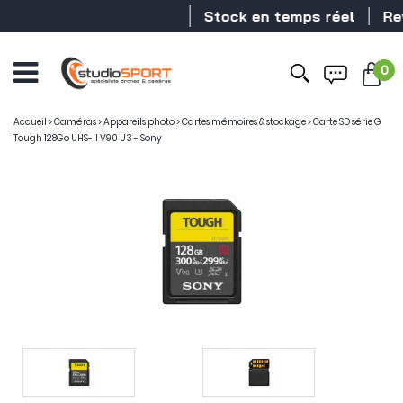
Stock en temps réel
Reven
0
Accueil
>
Caméras
>
Appareils photo
>
Cartes mémoires & stockage
>
Carte SD série G
Tough 128Go UHS-II V90 U3 - Sony