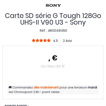
Carte SD série G Tough 128Go
UHS-II V90 U3 - Sony
Réf. :
AR0048360
4.5
2 Avis
,
€
au lieu de
€
Commandez
dès maintenant
pour une livraison
mardi
via
Chronopost 24h - point relais