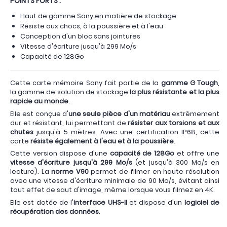
POINTS FORTS :
Haut de gamme Sony en matière de stockage
Résiste aux chocs, à la poussière et à l'eau
Conception d'un bloc sans jointures
Vitesse d'écriture jusqu'à 299 Mo/s
Capacité de 128Go
Cette carte mémoire Sony fait partie de la
gamme G Tough
,
la gamme de solution de stockage
la plus résistante et la plus
rapide au monde
.
Elle est conçue d'
une seule pièce d'un matériau
extrêmement
dur et résistant, lui permettant de
résister aux torsions et aux
chutes
jusqu'à 5 mètres. Avec une certification IP68, cette
carte
résiste également à l'eau et à la poussière
.
Cette version dispose d'une
capacité de 128Go
et offre une
vitesse d'écriture jusqu'à 299 Mo/s
(et jusqu'à 300 Mo/s en
lecture). La
norme V90
permet de filmer en haute résolution
avec une vitesse d'écriture minimale de 90 Mo/s, évitant ainsi
tout effet de saut d'image, même lorsque vous filmez en 4K.
Elle est dotée de l'
interface UHS-II
et dispose d'un
logiciel de
récupération des données
.