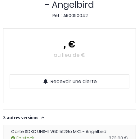
- Angelbird
Réf. :
AR0050042
,
€
au lieu de
€
Recevoir une alerte
3 autres versions
Carte SDXC UHS-II V60 512Go MK2 - Angelbird
En stock
373,00 €