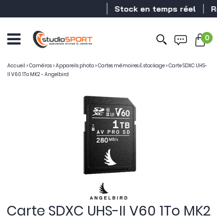
Stock en temps réel
Rev
0
Accueil
>
Caméras
>
Appareils photo
>
Cartes mémoires & stockage
>
Carte SDXC UHS-
II V60 1To MK2 - Angelbird
Carte SDXC UHS-II V60 1To MK2