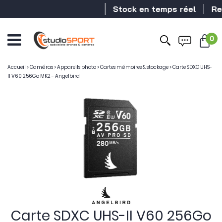
Stock en temps réel
Reve
0
Accueil
>
Caméras
>
Appareils photo
>
Cartes mémoires & stockage
>
Carte SDXC UHS-
II V60 256Go MK2 - Angelbird
Carte SDXC UHS-II V60 256Go