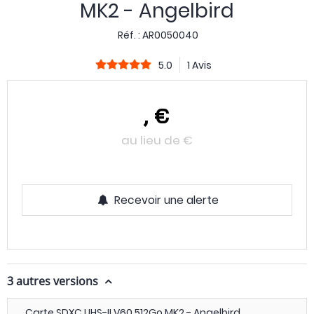
MK2 - Angelbird
Réf. :
AR0050040
5.0
1 Avis
,
€
au lieu de
€
Recevoir une alerte
3 autres versions
Carte SDXC UHS-II V60 512Go MK2 - Angelbird